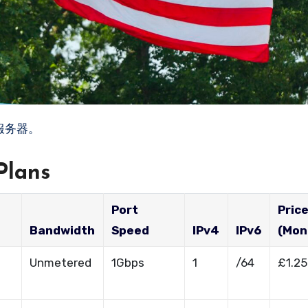
大服务器。
Plans
Port
Pric
Bandwidth
Speed
IPv4
IPv6
(Mon
Unmetered
1Gbps
1
/64
£1.25