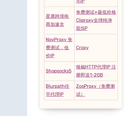
宅IP
免费测试+最低价格
星鹿跨境电
Cliproxy全球纯净
商加速盒
双ISP
NovProxy 免
费测试，低
Croxy
价IP
辣椒HTTP代理IP 注
Shopsocks5
册即送1-2GB
Blurpath住
ZooProxy（免费测
宅代理IP
试）