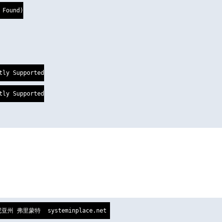
Found)

ly Supported

ly Supported

福尼亚州 弗里蒙特  systeminplace.net 
