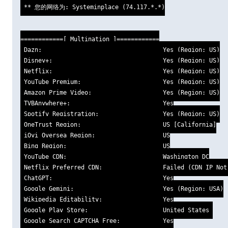
 ** 您的网络为: Systeminplace (74.117.*.*)

============[ Multination ]============

 Dazn:                                  Yes (Region: US)

 Disney+:                               Yes (Region: US)

 Netflix:                               Yes (Region: US)

 YouTube Premium:                       Yes (Region: US)

 Amazon Prime Video:                    Yes (Region: US)

 TVBAnywhere+:                          Yes

 Spotify Registration:                  Yes (Region: US)

 OneTrust Region:                       US [California]

 iQyi Oversea Region:                   US

 Bing Region:                           US

 YouTube CDN:                           Washington DC

 Netflix Preferred CDN:                 Failed (CDN IP Not 
 ChatGPT:                               Yes

 Google Gemini:                         Yes (Region: USA)

 Wikipedia Editability:                 Yes

 Google Play Store:                     United States 

 Google Search CAPTCHA Free:            Yes
