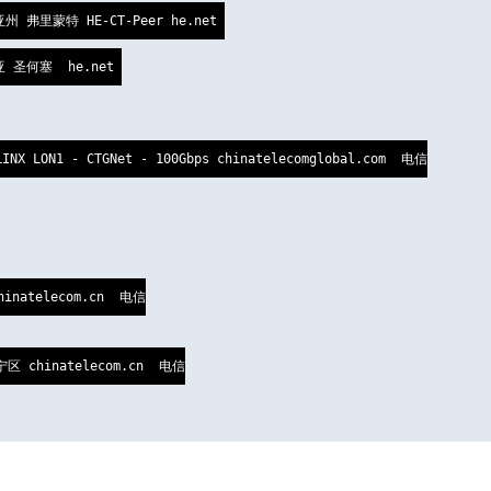
亚州 弗里蒙特 HE-CT-Peer he.net 

亚 圣何塞  he.net 

NX LON1 - CTGNet - 100Gbps chinatelecomglobal.com  电信

hinatelecom.cn  电信

宁区 chinatelecom.cn  电信
