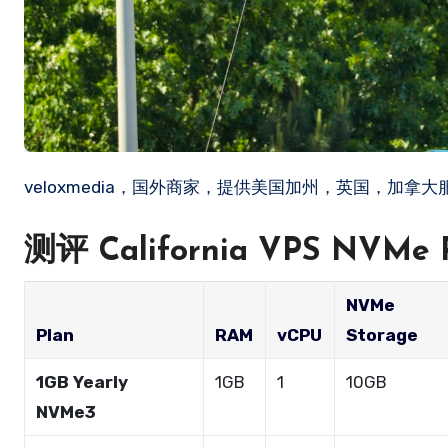
veloxmedia，国外商家，提供美国加州，英国，加拿
测评
California VPS NVMe 
NVMe
Plan
RAM
vCPU
Storage
1GB Yearly
1GB
1
10GB
NVMe3