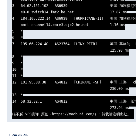
3   64.62.151.102   AS6939                    美国 加利福尼
    e0-8.switch14.fmt2.he.net                 17.87 ms

4   184.105.222.14  AS6939   [HURRICANE-11]   美国 加利福尼
    port-channel14.core3.sjc2.he.net          1.16 ms

5   *

6   *

7   195.66.224.40   AS23764  [LINX-PEER]      英国 英格兰  LI
                                              125.93 ms

8   *

9   *

10  *

11  *

12  101.95.88.38    AS4812   [CHINANET-SH]    中国 上海   c
                                              236.09 ms

13  *

14  58.32.32.1      AS4812                    中国 上海  长
                                              273.94 ms

猫不腻 VPS测评 原创（https://maobuni.com/）：转载请注明出处。