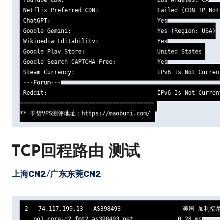
 Netflix Preferred CDN:                 Failed (CDN IP Not 
 ChatGPT:                               Yes

 Google Gemini:                         Yes (Region: USA)

 Wikipedia Editability:                 Yes

 Google Play Store:                     United States 

 Google Search CAPTCHA Free:            Yes

 Steam Currency:                        IPv6 Is Not Current
 ---Forum---

 Reddit:                                IPv6 Is Not Current
======================================= 

** 干货VPS测评地址：https://maobuni.com/
TCP回程路由 测试
上海CN2
/
广东东莞CN2
2   74.117.199.13   AS398493                  美国 加利
    po1.core-d2.fmt2.as398493.net             0.28 ms
