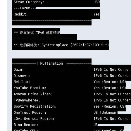
 Steam Currency:                        USD

 ---Forum---

 Reddit:                                Yes

=======================================

 ** 正在测试 IPv6 解锁情况

--------------------------------

 ** 您的网络为: Systeminplace (2602:fd37:109:*:*)

============[ Multination ]============

 Dazn:                                  IPv6 Is Not Current
 Disney+:                               IPv6 Is Not Current
 Netflix:                               Yes (Region: US)

 YouTube Premium:                       Yes (Region: US)

 Amazon Prime Video:                    IPv6 Is Not Current
 TVBAnywhere+:                          IPv6 Is Not Current
 Spotify Registration:                  Yes (Region: US)

 OneTrust Region:                       US [Unknown]

 iQyi Oversea Region:                   IPv6 Is Not Current
 Bing Region:                           US

 YouTube CDN:                           Los Angeles, CA
