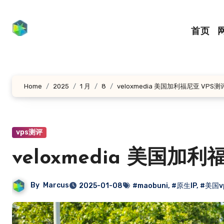
跳
转
首页
到
内
容
Home
2025
1 月
8
veloxmedia 美国加利福尼亚 VPS测
vps测评
veloxmedia 美国加
By
Marcus
2025-01-08
#maobuni
,
#原生IP
,
#美国v