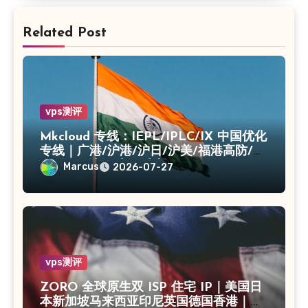
Related Post
vps测评
Mkcloud 专线：IEPL/IPLC/IX 中国优化
专线｜广港/沪港/沪日/沪美/福港高防/上
海CN2｜入口出口独享IP
Marcus
2026-07-27
vps测评
ZORO 全球原生双 ISP 住宅 IP｜美国日
本新加坡马来西亚印尼英国德国香港｜独