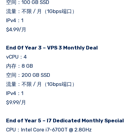
空间：100 GB SSD
流量：不限 / 月（1Gbps端口）
IPv4：1
$4.99/月
End Of Year 3 – VPS 3 Monthly Deal
vCPU：4
内存：8 GB
空间：200 GB SSD
流量：不限 / 月（1Gbps端口）
IPv4：1
$9.99/月
End of Year 5 – I7 Dedicated Monthly Special
CPU：Intel Core i7-6700T @ 2.8GHz