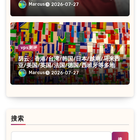
享静态 IPv4
Marcus
2026-07-27
vps测评
荫云 : 香港/台湾/韩国/日本/越南/马来西
亚/美国/英国/法国/德国/西班牙等多地
VPS/原生IP /住宅IP/双ISP
Marcus
2026-07-27
搜索
搜