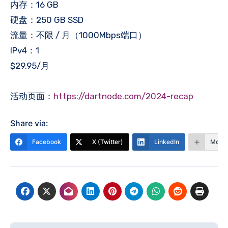
内存：16 GB
硬盘：250 GB SSD
流量：不限 / 月（1000Mbps端口）
IPv4：1
$29.95/月
活动页面：
https://dartnode.com/2024-recap
Share via:
Facebook
X (Twitter)
LinkedIn
More