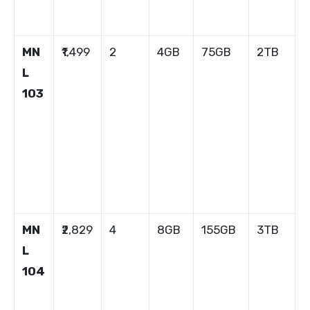
MN
₹1,499
2
4GB
75GB
2TB
1
L
103
MN
₹2,829
4
8GB
155GB
3TB
1
L
104