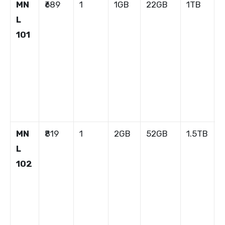
MN
₹689
1
1GB
22GB
1TB
1
L
101
MN
₹819
1
2GB
52GB
1.5TB
1
L
102