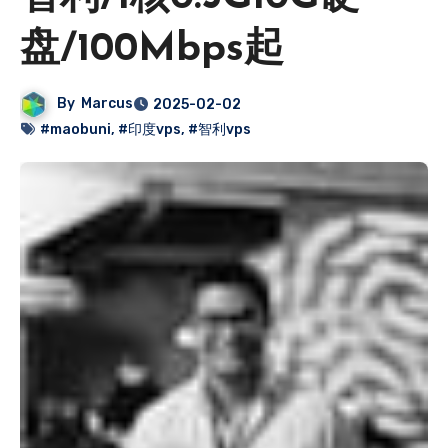
盘/100Mbps起
By
Marcus
2025-02-02
#maobuni
,
#印度vps
,
#智利vps