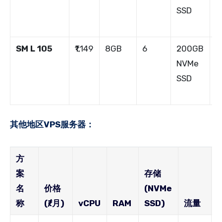
SSD
SM L 105
₹1,149
8GB
6
200GB
1
NVMe
SSD
其他地区VPS服务器：
方
案
存储
名
价格
(NVMe
称
(₹/月)
vCPU
RAM
SSD)
流量