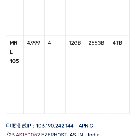
MN
₹4,999
4
12GB
255GB
4TB
1
L
105
印度测试IP：103.190.242.144 – APNIC
/23
AS150052
EZERHOST-AS-IN – India