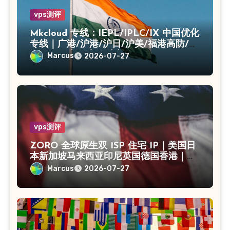
vps测评
Mkcloud 专线：IEPL/IPLC/IX 中国优化
专线｜广港/沪港/沪日/沪美/福港高防/上
海CN2｜入口出口独享IP
Marcus
2026-07-27
vps测评
ZORO 全球原生双 ISP 住宅 IP｜美国日
本新加坡马来西亚印尼英国德国香港｜独
享静态 IPv4
Marcus
2026-07-27