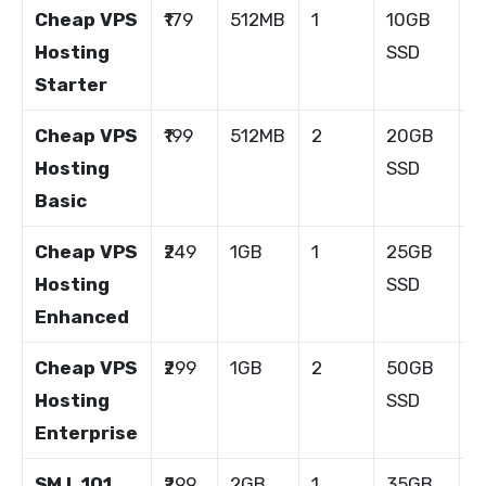
Cheap VPS
₹179
512MB
1
10GB
1
Hosting
SSD
Starter
Cheap VPS
₹199
512MB
2
20GB
2
Hosting
SSD
Basic
Cheap VPS
₹249
1GB
1
25GB
3
Hosting
SSD
Enhanced
Cheap VPS
₹299
1GB
2
50GB
5
Hosting
SSD
Enterprise
SM L 101
₹299
2GB
1
35GB
5