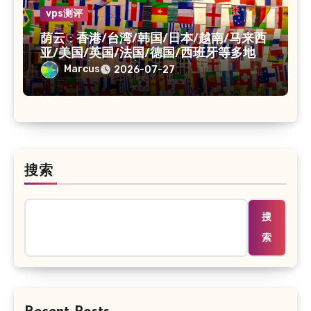
vps测评
荫云 : 香港/台湾/韩国/日本/越南/马来西
亚/美国/英国/法国/德国/西班牙等多地
VPS/原生IP /住宅IP/双ISP
Marcus
2026-07-27
搜索
搜
索