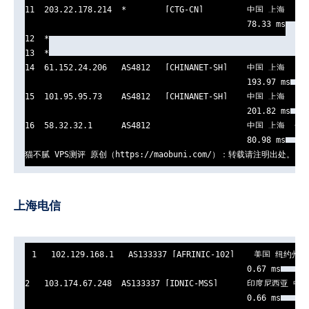
11  203.22.178.214  *        [CTG-CN]         中国 上海   CTG
                                              78.33 ms

12  *

13  *

14  61.152.24.206   AS4812   [CHINANET-SH]    中国 上海   ch
                                              193.97 ms

15  101.95.95.73    AS4812   [CHINANET-SH]    中国 上海   ch
                                              201.82 ms

16  58.32.32.1      AS4812                    中国 上海  长
                                              80.98 ms

猫不腻 VPS测评 原创（https://maobuni.com/）：转载请注明出处。
上海电信
1   102.129.168.1   AS133337 [AFRINIC-102]    美国 纽约州 纽
                                              0.67 ms

2   103.174.67.248  AS133337 [IDNIC-MSS]      印度尼西亚 中
                                              0.66 ms
