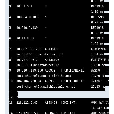
                                              0.56 ms

3   10.52.0.1       *                         RFC1918      
                                              1.00 ms

4   100.64.0.101    *                         RFC6598      
                                              0.97 ms

5   10.210.1.139    *                         RFC1918      
                                              0.88 ms

6   10.11.8.37      *                         RFC1918      
                                              1.08 ms

7   103.87.185.250  AS136106                  印度尼西亚    f
    ip185-250.fiberstar.net.id                1.84 ms

8   103.87.186.7    AS136106                  印度尼西亚 廖
    ip186-7.fiberstar.net.id                  13.90 ms

9   184.104.199.150 AS6939   [HURRICANE-11]   新加坡    he.n
    port-channel1.core1.sin2.he.net           13.20 ms

10  184.104.220.64  AS6939   [HURRICANE-11]   新加坡    he.n
    port-channel5.switch2.sin1.he.net         25.15 ms

11  *

12  *

13  223.121.6.45    AS58453  [CMI-INT]        美国 加利福尼亚
                                              162.37 ms

14  223.120.6.53    AS58453  [CMI-INT]        美国 华盛顿州 