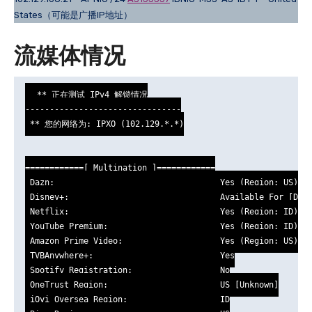
States（可能是广播IP地址）
流媒体情况
 ** 正在测试 IPv4 解锁情况

--------------------------------

 ** 您的网络为: IPXO (102.129.*.*)

============[ Multination ]============

 Dazn:                                  Yes (Region: US)

 Disney+:                               Available For [Disn
 Netflix:                               Yes (Region: ID)

 YouTube Premium:                       Yes (Region: ID)

 Amazon Prime Video:                    Yes (Region: US)

 TVBAnywhere+:                          Yes

 Spotify Registration:                  No

 OneTrust Region:                       US [Unknown]

 iQyi Oversea Region:                   ID
