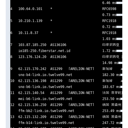
                                              6.46 ms

4   100.64.0.101    *                         RFC6598      
                                              0.73 ms

5   10.210.1.139    *                         RFC1918      
                                              0.72 ms

6   10.11.8.37      *                         RFC1918      
                                              1.03 ms

7   103.87.185.250  AS136106                  印度尼西亚    f
    ip185-250.fiberstar.net.id                1.72 ms

8   123.176.124.20  AS136106                  印度尼西亚 雅加达
                                              14.98 ms

9   62.115.170.242  AS1299   [ARELION-NET]    新加坡    arel
    sng-b4-link.ip.twelve99.net               182.30 ms

10  62.115.136.198  AS1299   [ARELION-NET]    新加坡    arel
    sng-b6-link.ip.twelve99.net               183.67 ms

11  62.115.140.54   AS1299   [ARELION-NET]    法国 普罗
    mei-b6-link.ip.twelve99.net               253.50 ms

12  62.115.136.250  AS1299   [ARELION-NET]    德国 黑森州 
    ffm-bb2-link.ip.twelve99.net              253.49 ms

13  62.115.132.209  AS1299   [ARELION-NET]    德国 黑森州 
    ffm-b14-link.ip.twelve99.net              247.72 ms
