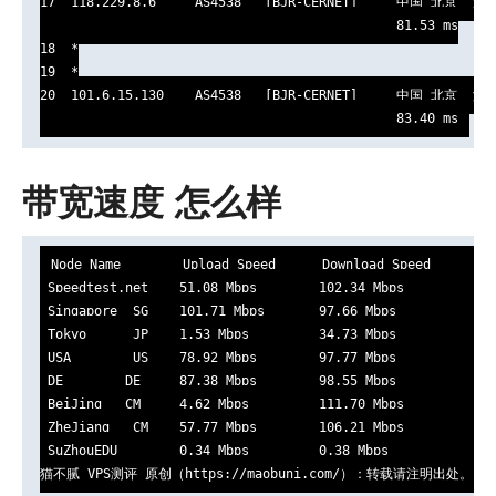
17  118.229.8.6     AS4538   [BJR-CERNET]     中国 北京  海
                                              81.53 ms

18  *

19  *

20  101.6.15.130    AS4538   [BJR-CERNET]     中国 北京  海
                                              83.40 ms
带宽速度 怎么样
Node Name        Upload Speed      Download Speed      Lat
 Speedtest.net    51.08 Mbps        102.34 Mbps         216
 Singapore  SG    101.71 Mbps       97.66 Mbps          13.
 Tokyo      JP    1.53 Mbps         34.73 Mbps          106
 USA        US    78.92 Mbps        97.77 Mbps          187
 DE        DE     87.38 Mbps        98.55 Mbps          177
 BeiJing   CM     4.62 Mbps         111.70 Mbps         331
 ZheJiang   CM    57.77 Mbps        106.21 Mbps         363
 SuZhouEDU        0.34 Mbps         0.38 Mbps           232
猫不腻 VPS测评 原创（https://maobuni.com/）：转载请注明出处。