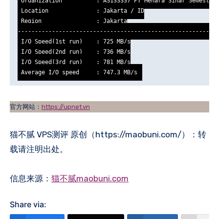
 Organization          : AS133337 PT Menara Sinar Semesta

 Location              : Jakarta / ID

 Region                : Jakarta

-----------------------------------------------------------
 I/O Speed(1st run)    : 725 MB/s

 I/O Speed(2nd run)    : 736 MB/s

 I/O Speed(3rd run)    : 781 MB/s

 Average I/O speed     : 747.3 MB/s
官方网站：
https://upnet.vn
猫不腻 VPS测评 原创（https://maobuni.com/）：转
载请注明出处。
信息来源：
猫不腻maobuni.com
Share via: