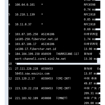
4   100.64.0.101    *                         RFC6598      
                                              0.74 ms

5   10.210.1.139    *                         RFC1918      
                                              0.85 ms

6   10.11.8.37      *                         RFC1918      
                                              0.69 ms

7   103.87.185.250  AS136106                  印度尼西亚    f
    ip185-250.fiberstar.net.id                1.74 ms

8   103.87.186.17   AS136106                  印度尼西亚 廖
    ip186-17.fiberstar.net.id                 13.90 ms

9   184.104.199.150 AS6939   [HURRICANE-11]   新加坡    he.n
    port-channel1.core1.sin2.he.net           13.30 ms

10  *

11  27.111.228.228  AS58453                   新加坡   Equini
    58453.sgw.equinix.com                     13.97 ms

12  223.120.2.17    AS58453  [CMI-INT]        中国 香港   cm
                                              49.87 ms

13  223.120.22.218  AS58453  [CMI-INT]        中国 广东 广州  
                                              209.31 ms

14  221.183.92.189  AS9808   [CMNET]          中国 广东 广州 
                                              209.00 ms
