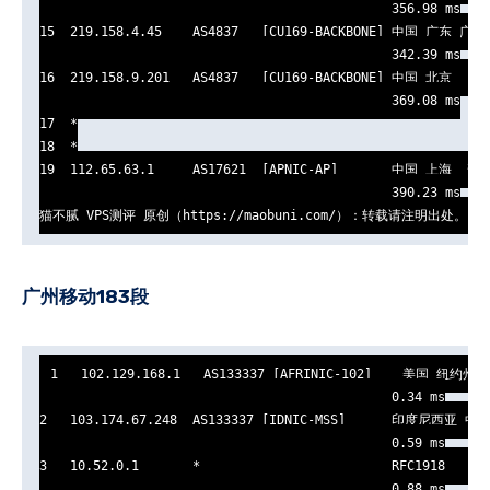
                                              356.98 ms

15  219.158.4.45    AS4837   [CU169-BACKBONE] 中国 广东 广州 
                                              342.39 ms

16  219.158.9.201   AS4837   [CU169-BACKBONE] 中国 北京   ch
                                              369.08 ms

17  *

18  *

19  112.65.63.1     AS17621  [APNIC-AP]       中国 上海  普
                                              390.23 ms

猫不腻 VPS测评 原创（https://maobuni.com/）：转载请注明出处。
广州移动183段
1   102.129.168.1   AS133337 [AFRINIC-102]    美国 纽约州 纽
                                              0.34 ms

2   103.174.67.248  AS133337 [IDNIC-MSS]      印度尼西亚 中
                                              0.59 ms

3   10.52.0.1       *                         RFC1918      
                                              0.88 ms
