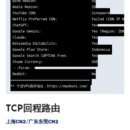
 Bing Region:                           US

 Apple Region:                          ID

 YouTube CDN:                           Singapore

 Netflix Preferred CDN:                 Failed (CDN IP Not 
 ChatGPT:                               Yes

 Google Gemini:                         Yes (Region: IDN)

 Claude:                                Yes

 Wikipedia Editability:                 Yes

 Google Play Store:                     Indonesia 

 Google Search CAPTCHA Free:            Yes

 Steam Currency:                        USD

 ---Forum---

 Reddit:                                No

======================================= 

** 干货VPS测评地址：https://maobuni.com/
TCP回程路由
上海CN2
/
广东东莞CN2