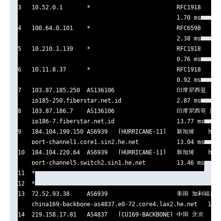
3   10.52.0.1       *                         RFC1918      
                                              1.70 ms

4   100.64.0.101    *                         RFC6598      
                                              2.38 ms

5   10.210.1.139    *                         RFC1918      
                                              0.76 ms

6   10.11.8.37      *                         RFC1918      
                                              0.92 ms

7   103.87.185.250  AS136106                  印度尼西亚    f
    ip185-250.fiberstar.net.id                2.87 ms

8   103.87.186.7    AS136106                  印度尼西亚 廖
    ip186-7.fiberstar.net.id                  13.77 ms

9   184.104.199.150 AS6939   [HURRICANE-11]   新加坡    he.n
    port-channel1.core1.sin2.he.net           13.04 ms

10  184.104.220.64  AS6939   [HURRICANE-11]   新加坡    he.n
    port-channel5.switch2.sin1.he.net         13.46 ms

11  *

12  *

13  72.52.93.38     AS6939                    美国 加利福尼亚
    china169-backbone-as4837.e0-72.core4.lax2.he.net   190.
14  219.158.17.81   AS4837   [CU169-BACKBONE] 中国 北京   ch