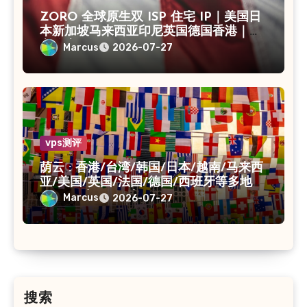
ZORO 全球原生双 ISP 住宅 IP｜美国日
本新加坡马来西亚印尼英国德国香港｜独
享静态 IPv4
Marcus
2026-07-27
vps测评
荫云 : 香港/台湾/韩国/日本/越南/马来西
亚/美国/英国/法国/德国/西班牙等多地
VPS/原生IP /住宅IP/双ISP
Marcus
2026-07-27
搜索