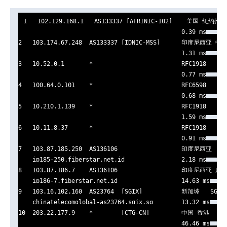
1   102.129.168.1   AS133337 [AFRINIC-102]    美国 纽约州 纽
                                              0.39 ms

2   103.174.67.248  AS133337 [IDNIC-MSS]      印度尼西亚 中
                                              1.31 ms

3   10.52.0.1       *                         RFC1918      
                                              0.77 ms

4   100.64.0.101    *                         RFC6598      
                                              0.68 ms

5   10.210.1.139    *                         RFC1918      
                                              1.59 ms

6   10.11.8.37      *                         RFC1918      
                                              0.91 ms

7   103.87.185.250  AS136106                  印度尼西亚    f
    ip185-250.fiberstar.net.id                2.18 ms

8   103.87.186.7    AS136106                  印度尼西亚 廖
    ip186-7.fiberstar.net.id                  14.63 ms

9   103.16.102.160  AS23764  [SGIX]           新加坡   SGIX 
    chinatelecomglobal-as23764.sgix.sg        13.32 ms

10  203.22.177.9    *        [CTG-CN]         中国 香港    
                                              46.46 ms
