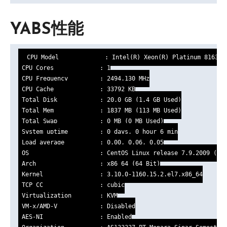
YABS性能
 CPU Model             : Intel(R) Xeon(R) Platinum 8163 CP
 CPU Cores             : 1

 CPU Frequency         : 2494.130 MHz

 CPU Cache             : 33792 KB

 Total Disk            : 20.0 GB (1.4 GB Used)

 Total Mem             : 1837 MB (113 MB Used)

 Total Swap            : 0 MB (0 MB Used)

 System uptime         : 0 days, 0 hour 6 min

 Load average          : 0.00, 0.06, 0.05

 OS                    : CentOS Linux release 7.9.2009 (Cor
 Arch                  : x86_64 (64 Bit)

 Kernel                : 3.10.0-1160.15.2.el7.x86_64

 TCP CC                : cubic

 Virtualization        : KVM

 VM-x/AMD-V            : Disabled

 AES-NI                : Enabled
