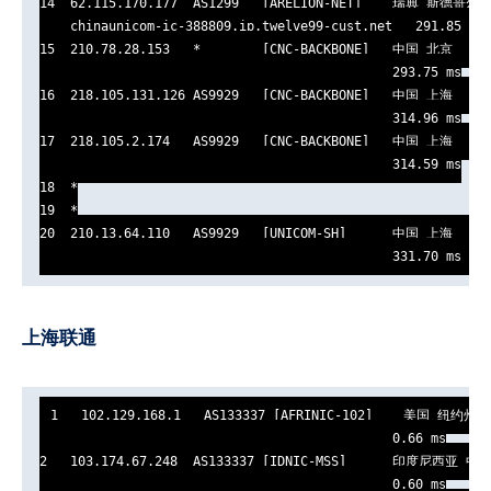
14  62.115.170.177  AS1299   [ARELION-NET]    瑞典 斯德哥尔
    chinaunicom-ic-388809.ip.twelve99-cust.net   291.85 ms

15  210.78.28.153   *        [CNC-BACKBONE]   中国 北京   ch
                                              293.75 ms

16  218.105.131.126 AS9929   [CNC-BACKBONE]   中国 上海   ch
                                              314.96 ms

17  218.105.2.174   AS9929   [CNC-BACKBONE]   中国 上海   ch
                                              314.59 ms

18  *

19  *

20  210.13.64.110   AS9929   [UNICOM-SH]      中国 上海   ch
                                              331.70 ms
上海联通
1   102.129.168.1   AS133337 [AFRINIC-102]    美国 纽约州 纽
                                              0.66 ms

2   103.174.67.248  AS133337 [IDNIC-MSS]      印度尼西亚 中
                                              0.60 ms
