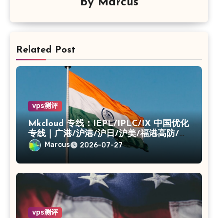
By
Marcus
Related Post
vps测评
Mkcloud 专线：IEPL/IPLC/IX 中国优化
专线｜广港/沪港/沪日/沪美/福港高防/上
海CN2｜入口出口独享IP
Marcus
2026-07-27
vps测评