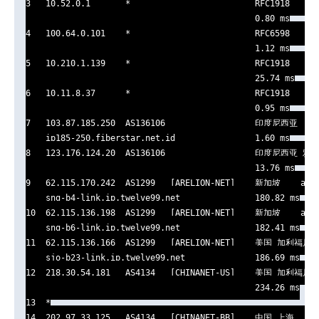
3   10.52.0.1       *                         RFC1918      
                                              0.80 ms

4   100.64.0.101    *                         RFC6598      
                                              1.12 ms

5   10.210.1.139    *                         RFC1918      
                                              25.74 ms

6   10.11.8.37      *                         RFC1918      
                                              0.95 ms

7   103.87.185.250  AS136106                  印度尼西亚    f
    ip185-250.fiberstar.net.id                1.60 ms

8   123.176.124.20  AS136106                  印度尼西亚 雅加达
                                              13.76 ms

9   62.115.170.242  AS1299   [ARELION-NET]    新加坡    arel
    sng-b4-link.ip.twelve99.net               180.82 ms

10  62.115.136.198  AS1299   [ARELION-NET]    新加坡    arel
    sng-b6-link.ip.twelve99.net               182.41 ms

11  62.115.136.166  AS1299   [ARELION-NET]    美国 加利福尼亚
    sjo-b23-link.ip.twelve99.net              186.69 ms

12  218.30.54.181   AS4134   [CHINANET-US]    美国 加利福尼亚
                                              234.26 ms

13  *

14  202.97.33.125   AS4134   [CHINANET-BB]    中国 上海   ww