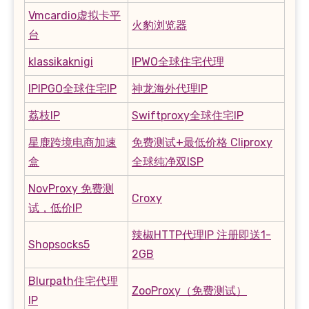
Vmcardio虚拟卡平
火豹浏览器
台
klassikaknigi
IPWO全球住宅代理
IPIPGO全球住宅IP
神龙海外代理IP
荔枝IP
Swiftproxy全球住宅IP
星鹿跨境电商加速
免费测试+最低价格 Cliproxy
盒
全球纯净双ISP
NovProxy 免费测
Croxy
试，低价IP
辣椒HTTP代理IP 注册即送1-
Shopsocks5
2GB
Blurpath住宅代理
ZooProxy（免费测试）
IP