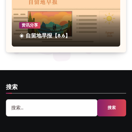
资讯分享
☀️ 自留地早报【8.6】
搜索
搜
索：