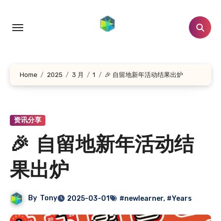
跳
转
到
内
容
Home
2025
3 月
1
🎉 自留地新年活动结果出炉
资讯分享
🎉 自留地新年活动结
果出炉
By
Tony
2025-03-01
#newlearner
,
#Years