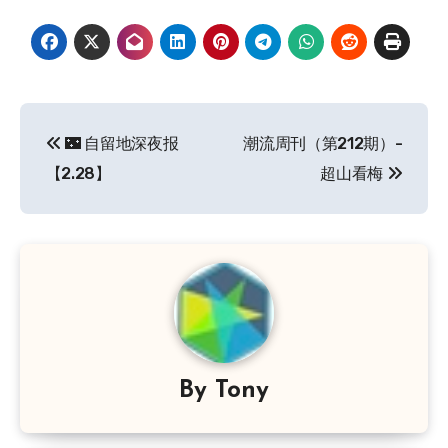
文
🌃 自留地深夜报
潮流周刊（第212期）-
章
【2.28】
超山看梅
导
航
By
Tony