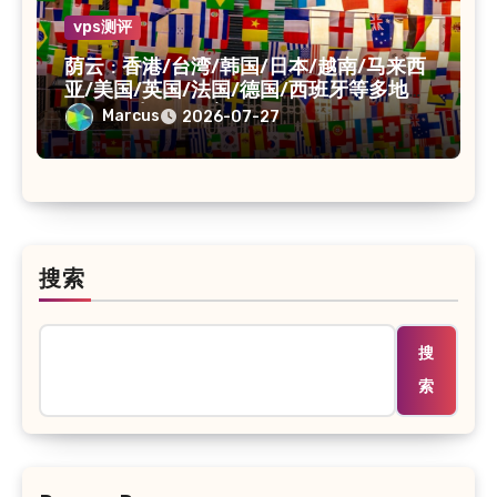
vps测评
荫云 : 香港/台湾/韩国/日本/越南/马来西
亚/美国/英国/法国/德国/西班牙等多地
VPS/原生IP /住宅IP/双ISP
Marcus
2026-07-27
搜索
搜
索