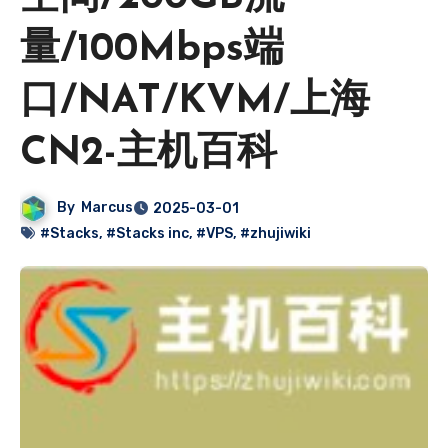
量/100Mbps端
口/NAT/KVM/上海
CN2-主机百科
By
Marcus
2025-03-01
#Stacks
,
#Stacks inc
,
#VPS
,
#zhujiwiki