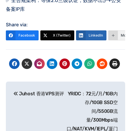
✅ 全合规架构：等保2.0三级认证，数据不出沪+公安
备案IP库
Share via:
Facebook
X (Twitter)
LinkedIn
More
文
Juhost 香港VPS测评
YRIDC：72元/月/1GB内
章
存/10GB SSD空
导
间/550GB流
量/300Mbps端
航
口/NAT/KVM/IEPL/厦门