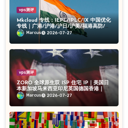
vps测评
Mkcloud 专线：IEPL/IPLC/IX 中国优化
专线｜广港/沪港/沪日/沪美/福港高防/上
海CN2｜入口出口独享IP
Marcus
2026-07-27
vps测评
ZORO 全球原生双 ISP 住宅 IP｜美国日
本新加坡马来西亚印尼英国德国香港｜独
享静态 IPv4
Marcus
2026-07-27