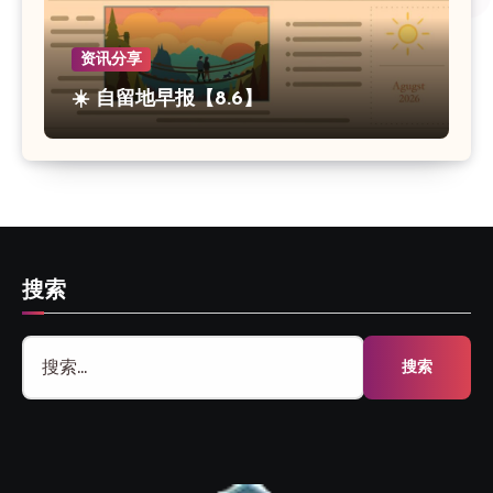
资讯分享
☀️ 自留地早报【8.6】
搜索
搜
索：