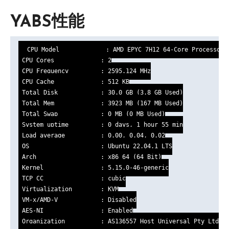
YABS性能
 CPU Model             : AMD EPYC 7H12 64-Core Processor

 CPU Cores             : 2

 CPU Frequency         : 2595.124 MHz

 CPU Cache             : 512 KB

 Total Disk            : 30.0 GB (3.8 GB Used)

 Total Mem             : 3923 MB (167 MB Used)

 Total Swap            : 0 MB (0 MB Used)

 System uptime         : 0 days, 1 hour 55 min

 Load average          : 0.00, 0.04, 0.02

 OS                    : Ubuntu 22.04.1 LTS

 Arch                  : x86_64 (64 Bit)

 Kernel                : 5.15.0-46-generic

 TCP CC                : cubic

 Virtualization        : KVM

 VM-x/AMD-V            : Disabled

 AES-NI                : Enabled

 Organization          : AS136557 Host Universal Pty Ltd
