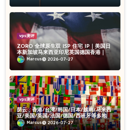
vps测评
ZORO 全球原生双 ISP 住宅 IP｜美国日
本新加坡马来西亚印尼英国德国香港｜独
享静态 IPv4
Marcus
2026-07-27
vps测评
荫云 : 香港/台湾/韩国/日本/越南/马来西
亚/美国/英国/法国/德国/西班牙等多地
VPS/原生IP /住宅IP/双ISP
Marcus
2026-07-27