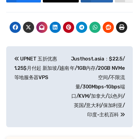
文
UPNET 五折优惠
Justhost.asia：$22.5/
章
1.25$月付起 新加坡/越南
年/1GB内存/20GB NVMe
导
等地服务器VPS
空间/不限流
量/300Mbps-1Gbps端
航
口/KVM/加拿大/以色列/
英国/意大利/保加利亚/
印度-主机百科