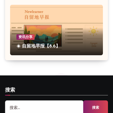
资讯分享
☀️ 自留地早报【8.6】
搜索
搜
索：