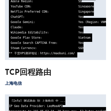
 Apple Region:                          SG

 YouTube CDN:                           Singapore

 Netflix Preferred CDN:                 Singapore

 ChatGPT:                               Yes

 Google Gemini:                         Yes (Region: VNM)

 Claude:                                Yes

 Wikipedia Editability:                 Yes

 Google Play Store:                     Vietnam 

 Google Search CAPTCHA Free:            Yes

 Steam Currency:                        SGD

** 干货VPS测评地址：https://maobuni.com/
TCP回程路由
上海电信
[Info] 测试路由 到 上海电信 中 ...

IP Geo Data Provider: LeoMoeAPI
