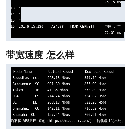
                                              75.15 ms

13  *

14  *

15  *

16  101.6.15.130    AS4538   [BJR-CERNET]     中国 北京  海
                                              72.01 ms
带宽速度 怎么样
Node Name        Upload Speed      Download Speed      Lat
 Speedtest.net    923.13 Mbps       859.12 Mbps         0.6
 Singapore  SG    901.39 Mbps       855.99 Mbps         1.3
 Tokyo      JP    41.86 Mbps        372.89 Mbps         101
 USA        US    214.74 Mbps       734.62 Mbps         184
 DE        DE     208.13 Mbps       522.28 Mbps         251
 Shanghai   CU    142.11 Mbps       716.52 Mbps         337
 Shanghai CU      157.24 Mbps       766.91 Mbps         340
猫不腻 VPS测评 原创（https://maobuni.com/）：转载请注明出处。