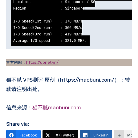
 Location              : Singapore / SG

 Region                : Singapore

-----------------------------------------------------------
 I/O Speed(1st run)    : 178 MB/s

 I/O Speed(2nd run)    : 366 MB/s

 I/O Speed(3rd run)    : 419 MB/s

 Average I/O speed     : 321.0 MB/s
官方网站：
https://upnet.vn/
猫不腻 VPS测评 原创（https://maobuni.com/）：转
载请注明出处。
信息来源：
猫不腻maobuni.com
Share via:
Facebook
X (Twitter)
LinkedIn
More