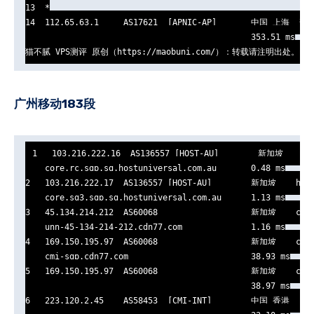
13  *

14  112.65.63.1     AS17621  [APNIC-AP]       中国 上海  普
                                              353.51 ms

猫不腻 VPS测评 原创（https://maobuni.com/）：转载请注明出处。
广州移动183段
1   103.216.222.16  AS136557 [HOST-AU]        新加坡    hos
    core.rc.sgp.sg.hostuniversal.com.au       0.48 ms

2   103.216.222.17  AS136557 [HOST-AU]        新加坡    host
    core.sg3.sgp.sg.hostuniversal.com.au      1.13 ms

3   45.134.214.212  AS60068                   新加坡    cdn7
    unn-45-134-214-212.cdn77.com              1.16 ms

4   169.150.195.97  AS60068                   新加坡    cdn7
    cmi-sgp.cdn77.com                         38.93 ms

5   169.150.195.97  AS60068                   新加坡    cdn7
                                              38.97 ms

6   223.120.2.45    AS58453  [CMI-INT]        中国 香港   cm