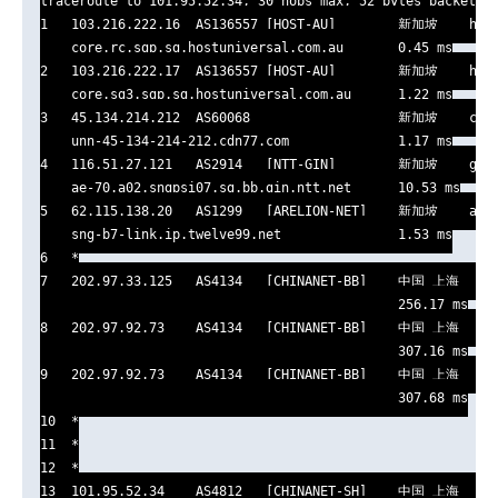
traceroute to 101.95.52.34, 30 hops max, 52 bytes packets

1   103.216.222.16  AS136557 [HOST-AU]        新加坡    host
    core.rc.sgp.sg.hostuniversal.com.au       0.45 ms

2   103.216.222.17  AS136557 [HOST-AU]        新加坡    host
    core.sg3.sgp.sg.hostuniversal.com.au      1.22 ms

3   45.134.214.212  AS60068                   新加坡    cdn7
    unn-45-134-214-212.cdn77.com              1.17 ms

4   116.51.27.121   AS2914   [NTT-GIN]        新加坡    gin.
    ae-70.a02.sngpsi07.sg.bb.gin.ntt.net      10.53 ms

5   62.115.138.20   AS1299   [ARELION-NET]    新加坡    arel
    sng-b7-link.ip.twelve99.net               1.53 ms

6   *

7   202.97.33.125   AS4134   [CHINANET-BB]    中国 上海   ww
                                              256.17 ms

8   202.97.92.73    AS4134   [CHINANET-BB]    中国 上海   www
                                              307.16 ms

9   202.97.92.73    AS4134   [CHINANET-BB]    中国 上海   www
                                              307.68 ms

10  *

11  *

12  *

13  101.95.52.34    AS4812   [CHINANET-SH]    中国 上海   ch