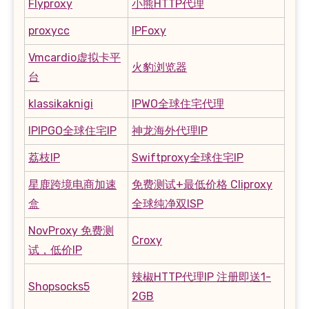
Flyproxy
小熊HTTP代理
proxycc
IPFoxy
Vmcardio虚拟卡平
火豹浏览器
台
klassikaknigi
IPWO全球住宅代理
IPIPGO全球住宅IP
神龙海外代理IP
荔枝IP
Swiftproxy全球住宅IP
星鹿跨境电商加速
免费测试+最低价格 Cliproxy
盒
全球纯净双ISP
NovProxy 免费测
Croxy
试，低价IP
辣椒HTTP代理IP 注册即送1-
Shopsocks5
2GB