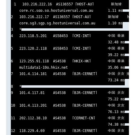
1   103.216.222.16  AS136557 [HOST-AU]        新加坡    hos
    core.rc.sgp.sg.hostuniversal.com.au       1.11 ms

2   103.216.222.17  AS136557 [HOST-AU]        新加坡    host
    core.sg3.sgp.sg.hostuniversal.com.au      1.10 ms

3   *

4   223.118.5.201   AS58453  [CMI-INT]        中国 香港   cm
                                              32.48 ms

5   223.120.2.118   AS58453  [CMI-INT]        中国 香港   cm
                                              39.22 ms

6   123.255.91.118  AS4538   [HKIX-HK]        中国 香港  HKIX
    multidata1-10g.hkix.net                   35.06 ms

7   101.4.114.181   AS4538   [BJR-CERNET]     中国 北京
                                              73.24 ms

8   *

9   101.4.117.81    AS4538   [BJR-CERNET]     中国 北京   e
                                              75.22 ms

10  101.4.113.201   AS4538   [BJR-CERNET]     中国 北京   e
                                              76.13 ms

11  202.112.38.10   AS4538   [CERNET-CN]      中国 北京   e
                                              74.38 ms

12  118.229.4.69    AS4538   [BJR-CERNET]     中国 北京  海