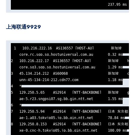
                                              237.95 ms
上海联通9929
1   103.216.222.16  AS136557 [HOST-AU]        新加坡    hos
    core.rc.sgp.sg.hostuniversal.com.au       0.32 ms

2   103.216.222.17  AS136557 [HOST-AU]        新加坡    host
    core.sg3.sgp.sg.hostuniversal.com.au      1.29 ms

3   45.134.214.212  AS60068                   新加坡    cdn7
    unn-45-134-214-212.cdn77.com              1.18 ms

4   *

5   129.250.5.65    AS2914   [NTT-BACKBONE]   新加坡    gin.
    ae-5.r23.sngpsi07.sg.bb.gin.ntt.net       1.55 ms

6   *

7   129.250.5.94    AS2914   [NTT-BACKBONE]   日本 东京都 东京
    ae-1.a03.tokyjp05.jp.bb.gin.ntt.net       78.84 ms

8   129.250.8.153   AS2914   [NTT-BACKBONE]   日本 东京都 东京 
    xe-0.cnc-h.tokyjp05.jp.bb.gin.ntt.net     100.09 ms
