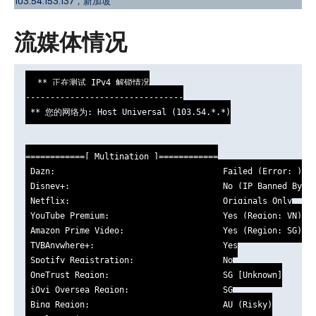
103.54.153.137，新加坡
流媒体情况
 ** 正在测试 IPv4 解锁情况

--------------------------------

 ** 您的网络为: Host Universal (103.54.*.*)

============[ Multination ]============

 Dazn:                                  Failed (Error: )

 Disney+:                               No (IP Banned By Di
 Netflix:                               Originals Only

 YouTube Premium:                       Yes (Region: VN)

 Amazon Prime Video:                    Yes (Region: SG)

 TVBAnywhere+:                          Yes

 Spotify Registration:                  No

 OneTrust Region:                       SG [Unknown]

 iQyi Oversea Region:                   SG

 Bing Region:                           AU (Risky)
