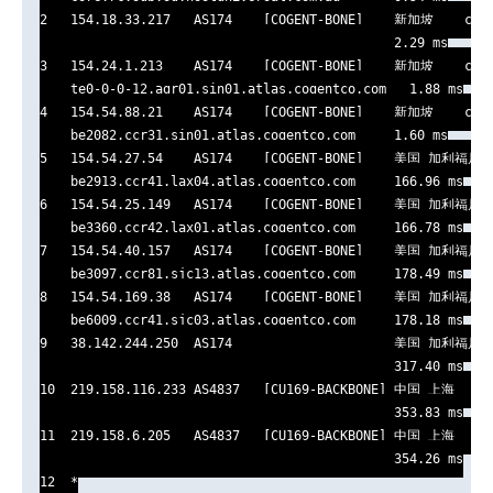
2   154.18.33.217   AS174    [COGENT-BONE]    新加坡    coge
                                              2.29 ms

3   154.24.1.213    AS174    [COGENT-BONE]    新加坡    coge
    te0-0-0-12.agr01.sin01.atlas.cogentco.com   1.88 ms

4   154.54.88.21    AS174    [COGENT-BONE]    新加坡    coge
    be2082.ccr31.sin01.atlas.cogentco.com     1.60 ms

5   154.54.27.54    AS174    [COGENT-BONE]    美国 加利福尼亚
    be2913.ccr41.lax04.atlas.cogentco.com     166.96 ms

6   154.54.25.149   AS174    [COGENT-BONE]    美国 加利福尼亚
    be3360.ccr42.lax01.atlas.cogentco.com     166.78 ms

7   154.54.40.157   AS174    [COGENT-BONE]    美国 加利福尼亚
    be3097.ccr81.sjc13.atlas.cogentco.com     178.49 ms

8   154.54.169.38   AS174    [COGENT-BONE]    美国 加利福尼亚
    be6009.ccr41.sjc03.atlas.cogentco.com     178.18 ms

9   38.142.244.250  AS174                     美国 加利福尼亚 
                                              317.40 ms

10  219.158.116.233 AS4837   [CU169-BACKBONE] 中国 上海   ch
                                              353.83 ms

11  219.158.6.205   AS4837   [CU169-BACKBONE] 中国 上海   ch
                                              354.26 ms

12  *
