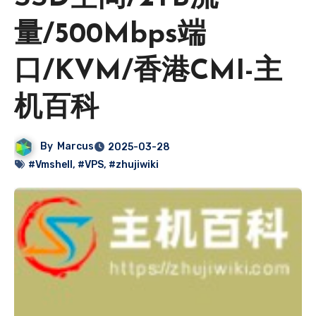
量/500Mbps端
口/KVM/香港CMI-主
机百科
By
Marcus
2025-03-28
#Vmshell
,
#VPS
,
#zhujiwiki