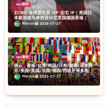
vps测评
ZORO 全球原生双 ISP 住宅 IP｜美国日
本新加坡马来西亚印尼英国德国香港｜独
享静态 IPv4
Marcus
2026-07-27
vps测评
荫云 : 香港/台湾/韩国/日本/越南/马来西
亚/美国/英国/法国/德国/西班牙等多地
VPS/原生IP /住宅IP/双ISP
Marcus
2026-07-27