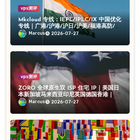
vps测评
Mkcloud 专线：IEPL/IPLC/IX 中国优化
专线｜广港/沪港/沪日/沪美/福港高防/上
海CN2｜入口出口独享IP
Marcus
2026-07-27
vps测评
ZORO 全球原生双 ISP 住宅 IP｜美国日
本新加坡马来西亚印尼英国德国香港｜独
享静态 IPv4
Marcus
2026-07-27