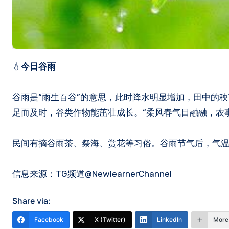
💧
今日谷雨
谷雨是“雨生百谷”的意思，此时降水明显增加，田中的
足而及时，谷类作物能茁壮成长。“柔风春气日融融，农
民间有摘谷雨茶、祭海、赏花等习俗。谷雨节气后，气
信息来源：TG频道@NewlearnerChannel
Share via:
Facebook
X (Twitter)
LinkedIn
More