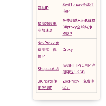
Swiftproxy全球住
荔枝IP
宅IP
免费测试+最低价格
星鹿跨境电
Cliproxy全球纯净
商加速盒
双ISP
NovProxy 免
费测试，低
Croxy
价IP
辣椒HTTP代理IP 注
Shopsocks5
册即送1-2GB
Blurpath住
ZooProxy（免费测
宅代理IP
试）