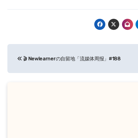
文
🎬 Newlearnerの自留地「流媒体周报」#188
章
导
航