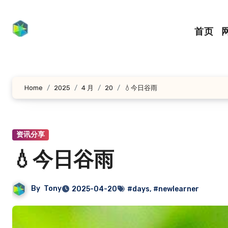
跳
转
首页
到
内
容
Home
2025
4 月
20
💧今日谷雨
资讯分享
💧今日谷雨
By
Tony
2025-04-20
#days
,
#newlearner