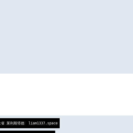
福兰省 莱利斯塔德  liam1337.space 
