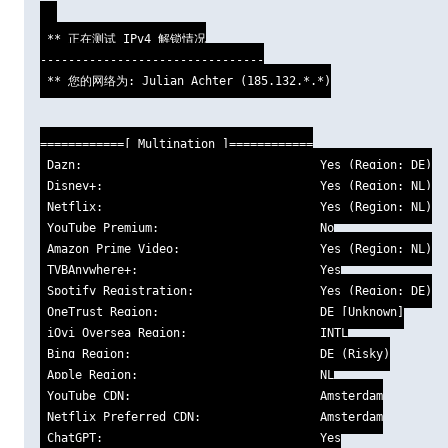
 ** 正在测试 IPv4 解锁情况

--------------------------------

 ** 您的网络为: Julian Achter (185.132.*.*)

============[ Multination ]============

 Dazn:                                  Yes (Region: DE)

 Disney+:                               Yes (Region: NL)

 Netflix:                               Yes (Region: NL)

 YouTube Premium:                       No

 Amazon Prime Video:                    Yes (Region: NL)

 TVBAnywhere+:                          Yes

 Spotify Registration:                  Yes (Region: DE)

 OneTrust Region:                       DE [Unknown]

 iQyi Oversea Region:                   INTL

 Bing Region:                           DE (Risky)

 Apple Region:                          NL

 YouTube CDN:                           Amsterdam

 Netflix Preferred CDN:                 Amsterdam

 ChatGPT:                               Yes
