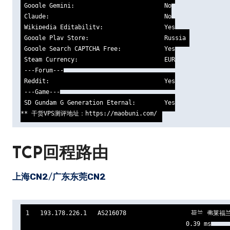
 Google Gemini:                         No

 Claude:                                No

 Wikipedia Editability:                 Yes

 Google Play Store:                     Russia 

 Google Search CAPTCHA Free:            Yes

 Steam Currency:                        EUR

 ---Forum---

 Reddit:                                Yes

 ---Game---

 SD Gundam G Generation Eternal:        Yes

** 干货VPS测评地址：https://maobuni.com/
TCP回程路由
上海CN2
/
广东东莞CN2
1   193.178.226.1   AS216078                  荷兰 弗莱
                                              0.39 ms
