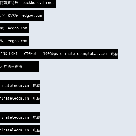
 阿姆斯特丹  backbone.direct 

大区 波尔多  edgoo.com 

  edgoo.com 

  edgoo.com 

NX LON1 - CTGNet - 100Gbps chinatelecomglobal.com  电信

美因河畔法兰克福        

hinatelecom.cn  电信

hinatelecom.cn  电信

hinatelecom.cn  电信

hinatelecom.cn  电信
