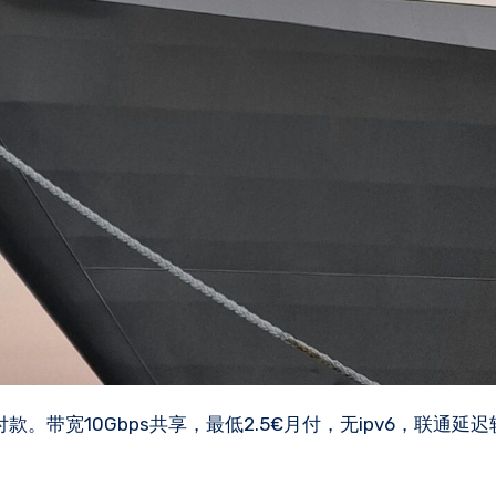
付款。带宽10Gbps共享，最低2.5€月付，无ipv6，联通延