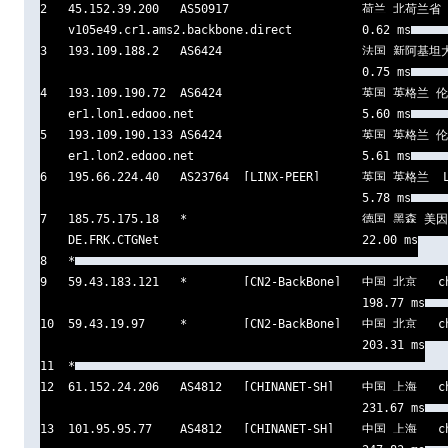
2   45.152.39.200   AS50917                   荷兰 北荷兰省
    v105e49.cr1.ams2.backbone.direct          0.62 ms

3   193.109.188.2   AS6424                    法国 新阿基坦
                                              0.75 ms

4   193.109.190.72  AS6424                    英国 英格兰 伦敦
    er1.lon1.edgoo.net                        5.60 ms

5   193.109.190.133 AS6424                    英国 英格兰 伦敦
    er1.lon2.edgoo.net                        5.61 ms

6   195.66.224.40   AS23764  [LINX-PEER]      英国 英格兰  LI
                                              5.78 ms

7   185.75.175.18   *                         德国 黑森 
    DE.FRK.CTGNet                             22.00 ms

8   *

9   59.43.183.121   *        [CN2-BackBone]   中国 北京   c
                                              198.77 ms

10  59.43.19.97     *        [CN2-BackBone]   中国 北京   c
                                              203.31 ms

11  *

12  61.152.24.206   AS4812   [CHINANET-SH]    中国 上海   c
                                              231.67 ms

13  101.95.95.77    AS4812   [CHINANET-SH]    中国 上海   c