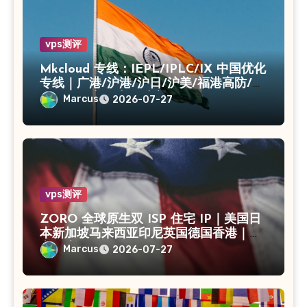
vps测评
Mkcloud 专线：IEPL/IPLC/IX 中国优化
专线｜广港/沪港/沪日/沪美/福港高防/上
海CN2｜入口出口独享IP
Marcus
2026-07-27
vps测评
ZORO 全球原生双 ISP 住宅 IP｜美国日
本新加坡马来西亚印尼英国德国香港｜独
享静态 IPv4
Marcus
2026-07-27