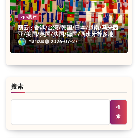
vps测评
荫云 : 香港/台湾/韩国/日本/越南/马来西
亚/美国/英国/法国/德国/西班牙等多地
VPS/原生IP /住宅IP/双ISP
Marcus
2026-07-27
搜索
搜
索