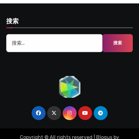
搜索
搜
索：
Copyright © All rights reserved
|
Blogus
by