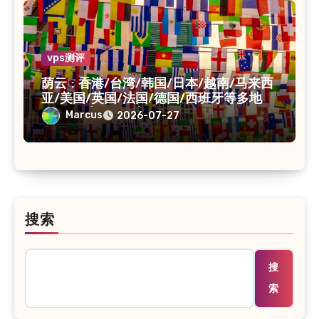
vps测评
荫云 : 香港/台湾/韩国/日本/越南/马来西
亚/美国/英国/法国/德国/西班牙等多地
VPS/原生IP /住宅IP/双ISP
Marcus
2026-07-27
搜索
搜
索