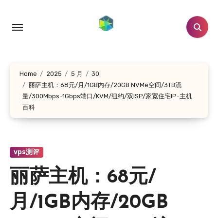
跳
转
到
内
容
Home
2025
5 月
30
丽萨主机：68元/月/1GB内存/20GB NVMe空间/3TB流
量/300Mbps-1Gbps端口/KVM/纽约/双ISP/家宽住宅IP-主机
百科
vps测评
丽萨主机：68元/
月/1GB内存/20GB