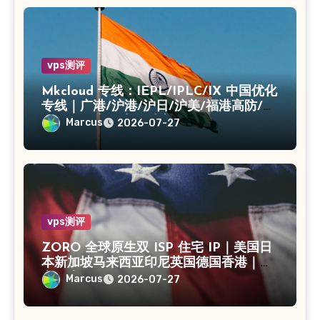
vps测评
Mkcloud 专线：IEPL/IPLC/IX 中国优化
专线｜广港/沪港/沪日/沪美/福港高防/上
海CN2｜入口出口独享IP
Marcus
2026-07-27
vps测评
ZORO 全球原生双 ISP 住宅 IP｜美国日
本新加坡马来西亚印尼英国德国香港｜独
享静态 IPv4
Marcus
2026-07-27