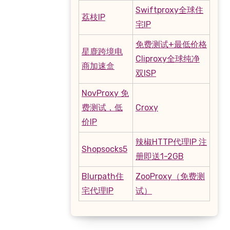
Swiftproxy全球住
荔枝IP
宅IP
免费测试+最低价格
星鹿跨境电
Cliproxy全球纯净
商加速盒
双ISP
NovProxy 免
费测试，低
Croxy
价IP
辣椒HTTP代理IP 注
Shopsocks5
册即送1-2GB
Blurpath住
ZooProxy（免费测
宅代理IP
试）