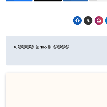
文
🐱🐱🐱🐱 第 106 期 🐱🐱🐱🐱
章
导
航