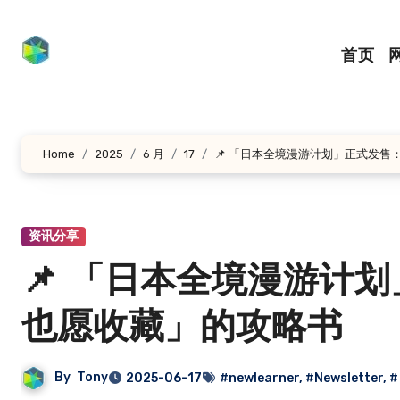
跳
转
首页
到
内
容
Home
2025
6 月
17
📌 「日本全境漫游计划」正式发
资讯分享
📌 「日本全境漫游计
也愿收藏」的攻略书
By
Tony
2025-06-17
#newlearner
,
#Newsletter
,