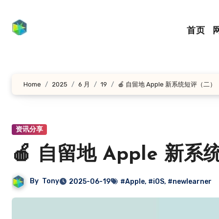
跳
转
首页
到
内
容
Home
2025
6 月
19
🍎 自留地 Apple 新系统短评（二）
资讯分享
🍎 自留地 Apple 新
By
Tony
2025-06-19
#Apple
,
#iOS
,
#newlearner