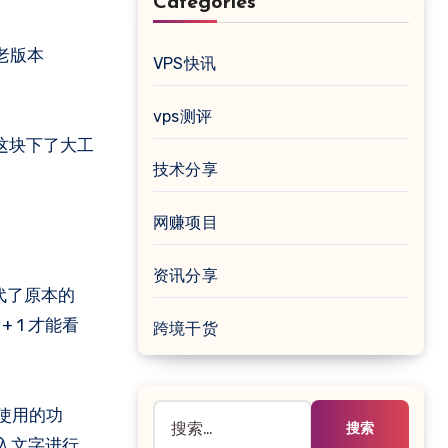
Categories
似老版本
VPS快讯
vps测评
这块下了大工
技术分享
网赚项目
资讯分享
 取代了原本的
 1 才能看
跨境干货
搜
常使用的功
索：
入文字进行