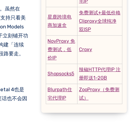
宅IP
无期。虽然在
免费测试+最低价格
星鹿跨境电
国行支持只看美
Cliproxy全球纯净
商加速盒
 Models
双ISP
急于立刻铺开功
NovProxy 免
构建「连续
费测试，低
Croxy
一段路要走。
价IP
辣椒HTTP代理IP 注
Shopsocks5
册即送1-2GB
al 4也是
Blurpath住
ZooProxy（免费测
宅代理IP
试）
笑话也不会因