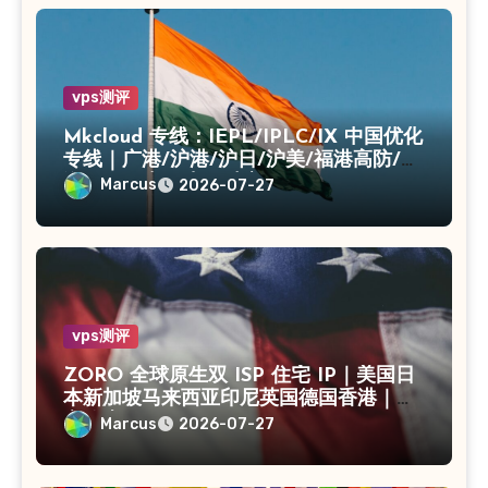
vps测评
Mkcloud 专线：IEPL/IPLC/IX 中国优化
专线｜广港/沪港/沪日/沪美/福港高防/上
海CN2｜入口出口独享IP
Marcus
2026-07-27
vps测评
ZORO 全球原生双 ISP 住宅 IP｜美国日
本新加坡马来西亚印尼英国德国香港｜独
享静态 IPv4
Marcus
2026-07-27