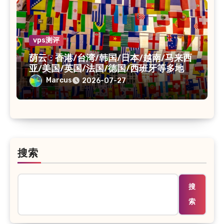
vps测评
荫云 : 香港/台湾/韩国/日本/越南/马来西
亚/美国/英国/法国/德国/西班牙等多地
VPS/原生IP /住宅IP/双ISP
Marcus
2026-07-27
搜索
搜
索