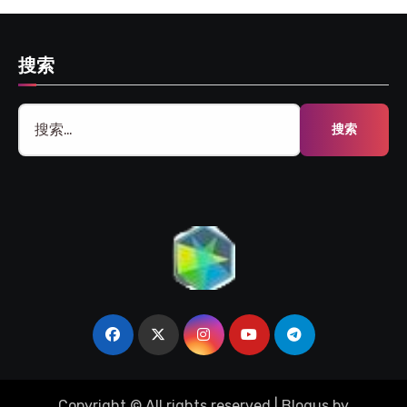
搜索
搜
索：
Copyright © All rights reserved
|
Blogus
by