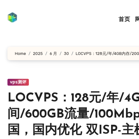
跳
转
首页
到
内
容
Home
2025
6 月
30
LOCVPS：128元/年/4GB内存/2
vps测评
LOCVPS：128元/年/4
间/600GB流量/100M
国，国内优化 双ISP-