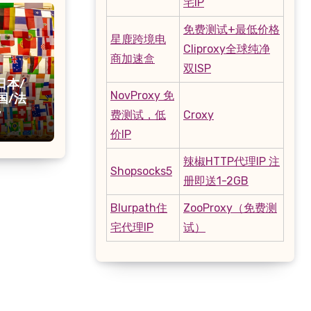
宅IP
免费测试+最低价格
星鹿跨境电
Cliproxy全球纯净
商加速盒
双ISP
日本/
NovProxy 免
国/法
PS/原
费测试，低
Croxy
7
价IP
辣椒HTTP代理IP 注
Shopsocks5
册即送1-2GB
Blurpath住
ZooProxy（免费测
宅代理IP
试）