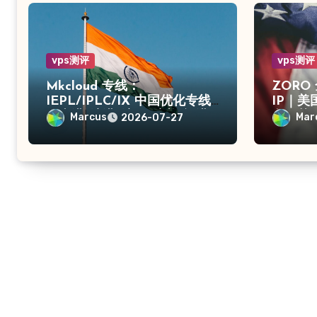
vps测评
vps测评
Mkcloud 专线：
ZORO
IEPL/IPLC/IX 中国优化专线
IP｜
｜广港/沪港/沪日/沪美/福港
印尼英
Marcus
Mar
2026-07-27
高防/上海CN2｜入口出口独享
IPv4
IP