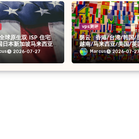
vps测评
 全球原生双 ISP 住宅
荫云 : 香港/台湾/韩国/
美国日本新加坡马来西亚
越南/马来西亚/美国/英
国德国香港｜独享静态
国/德国/西班牙等多地V
cus
Marcus
2026-07-27
2026-07-2
生IP /住宅IP/双ISP