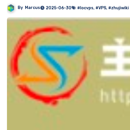
By
Marcus
2025-06-30
#locvps
,
#VPS
,
#zhujiwiki