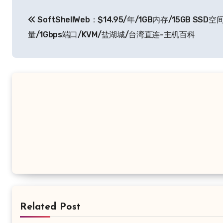
文
SoftShellWeb：$14.95/年/1GB内存/15GB SSD空
章
量/1Gbps端口/KVM/盐湖城/台湾直连-主机百科
导
航
Related Post