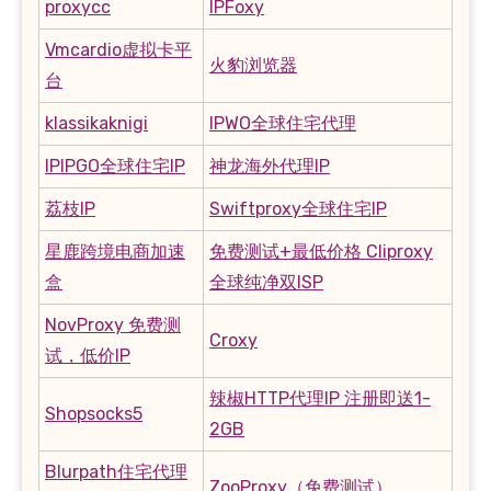
proxycc
IPFoxy
Vmcardio虚拟卡平
火豹浏览器
台
klassikaknigi
IPWO全球住宅代理
IPIPGO全球住宅IP
神龙海外代理IP
荔枝IP
Swiftproxy全球住宅IP
星鹿跨境电商加速
免费测试+最低价格 Cliproxy
盒
全球纯净双ISP
NovProxy 免费测
Croxy
试，低价IP
辣椒HTTP代理IP 注册即送1-
Shopsocks5
2GB
Blurpath住宅代理
ZooProxy（免费测试）