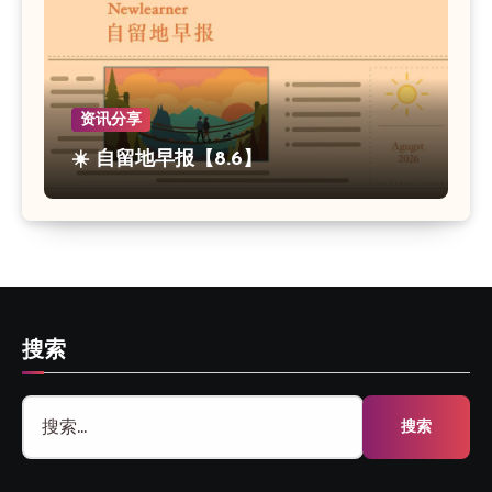
资讯分享
☀️ 自留地早报【8.6】
搜索
搜
索：