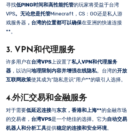
寻找
低PING时间和高性能托管
的玩家将受益于台湾
VPS
。无论您是托管
Minecraft，CS：GO还是私人游
戏服务器
，台湾的位置都可以确保
在亚洲的快速连接
**。
3. VPN和代理服务
许多用户在
台湾VPS
上设置了
私人VPN和代理服务
器
，以访问
地理限制内容并增强在线隐私
。台湾的
开放
互联网政策
使其成为“隐私意识”用户**的吸引人选择。
4.外汇交易和金融服务
对于需要
低延迟连接
与
东京，香港和上海**
的金融市场
的交易者，
台湾VPS
是一个绝佳的选择。它为
自动交易
机器人和分析工具
提供
稳定的连接和安全环境
。