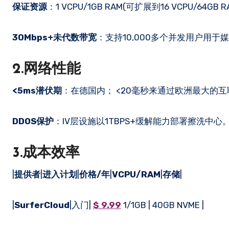
保证资源
：1 VCPU/1GB RAM(可扩展到16 VCPU/64GB
30Mbps+未代数带宽
：支持10,000多个并发用户用于媒
2.网络性能
<5ms潜伏期
：在德国内； <20毫秒来通过欧洲最大的互联网交
DDOS保护
：IV层设施以1TBPS+缓解能力部署擦洗中心
3.成本效率
|
提供者
|
进入计划
|
价格/年
|
VCPU/RAM
|
存储
|
|
SurferCloud
|入门|
$ 9.99
1/1GB | 40GB NVME |