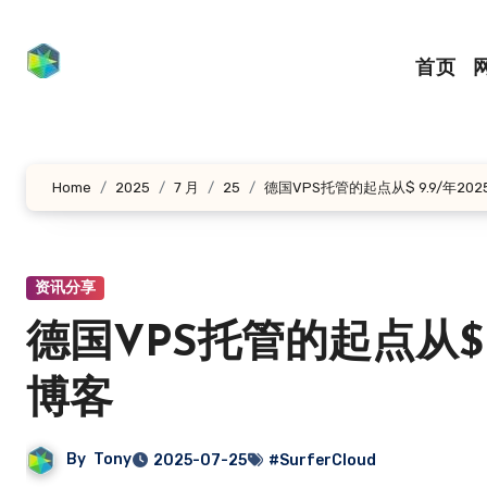
跳
转
首页
到
内
容
Home
2025
7 月
25
德国VPS托管的起点从$ 9.9/年2025年
资讯分享
德国VPS托管的起点从$ 9.9
博客
By
Tony
2025-07-25
#SurferCloud