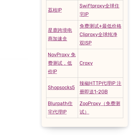
Swiftproxy全球住
荔枝IP
宅IP
免费测试+最低价格
星鹿跨境电
Cliproxy全球纯净
商加速盒
双ISP
NovProxy 免
费测试，低
Croxy
价IP
辣椒HTTP代理IP 注
Shopsocks5
册即送1-2GB
Blurpath住
ZooProxy（免费测
宅代理IP
试）