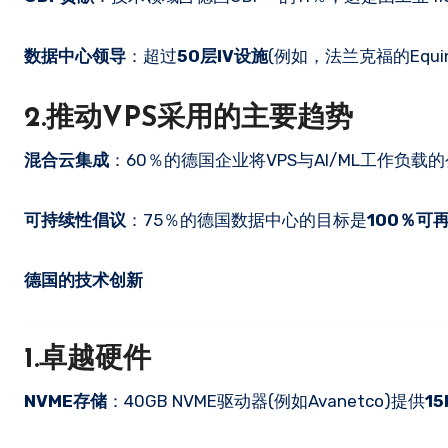
数据中心领导
：超过
50层IV设施
(例如，法兰克福的Equi
2.推动VPS采用的主要趋势
混合云集成
：60％的德国企业将VPS与AI/ML工作负载的
可持续性倡议
：75％的德国数据中心的目标是
100％可
德国的技术创新
1.卓越硬件
NVME存储
：40GB NVME驱动器(例如Avanetco)提供
15