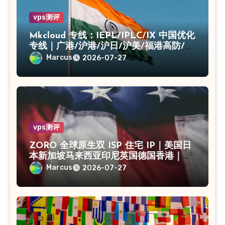
vps测评
Mkcloud 专线：IEPL/IPLC/IX 中国优化
专线｜广港/沪港/沪日/沪美/福港高防/上
海CN2｜入口出口独享IP
Marcus
2026-07-27
vps测评
ZORO 全球原生双 ISP 住宅 IP｜美国日
本新加坡马来西亚印尼英国德国香港｜独
享静态 IPv4
Marcus
2026-07-27