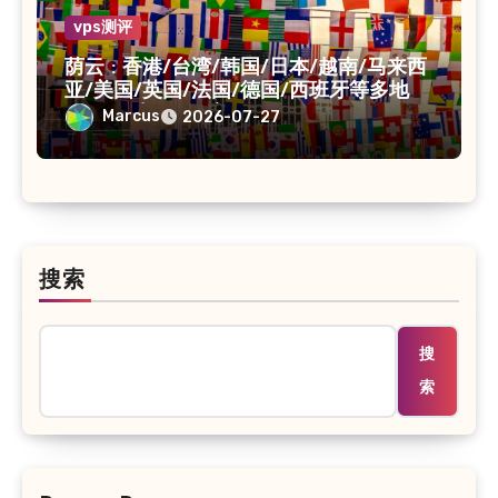
vps测评
荫云 : 香港/台湾/韩国/日本/越南/马来西
亚/美国/英国/法国/德国/西班牙等多地
VPS/原生IP /住宅IP/双ISP
Marcus
2026-07-27
搜索
搜
索