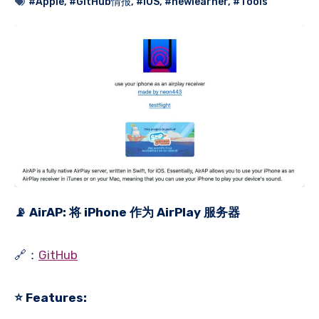
#Apple
,
#GitHub情报
,
#iOS
,
#newlearner
,
#Tools
📡 AirAP: 将 iPhone 作为 AirPlay 服务器
🔗：
GitHub
⭐️ Features: