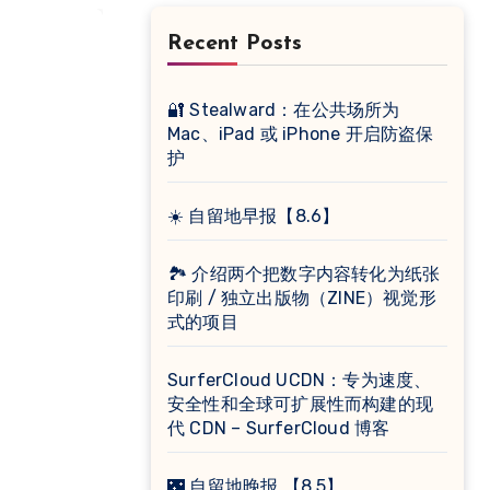
Recent Posts
🔐 Stealward：在公共场所为
Mac、iPad 或 iPhone 开启防盗保
护
☀️ 自留地早报【8.6】
🏞 介绍两个把数字内容转化为纸张
印刷 / 独立出版物（ZINE）视觉形
式的项目
SurferCloud UCDN：专为速度、
安全性和全球可扩展性而构建的现
代 CDN – SurferCloud 博客
🌃 自留地晚报 【8.5】