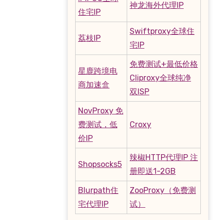
神龙海外代理IP
住宅IP
Swiftproxy全球住
荔枝IP
宅IP
免费测试+最低价格
星鹿跨境电
Cliproxy全球纯净
商加速盒
双ISP
NovProxy 免
费测试，低
Croxy
价IP
辣椒HTTP代理IP 注
Shopsocks5
册即送1-2GB
Blurpath住
ZooProxy（免费测
宅代理IP
试）