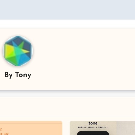
By
Tony