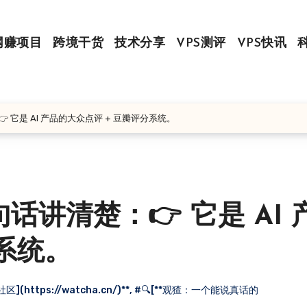
网赚项目
跨境干货
技术分享
VPS测评
VPS快讯
它是 AI 产品的大众点评 + 豆瓣评分系统。
讲清楚：👉 它是 AI 
系统。
(https://watcha.cn/)**
,
#🔍[**观猹：一个能说真话的