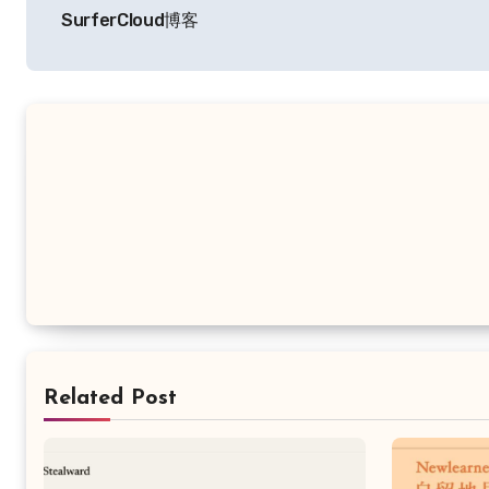
章
SurferCloud博客
导
航
Related Post