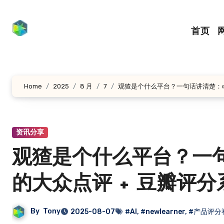
跳
转
首页
到
内
容
Home
2025
8 月
7
观猹是个什么平台？一句话讲清楚：👉 
资讯分享
观猹是个什么平台？一句话
的大众点评 + 豆瓣评分
By
Tony
2025-08-07
#AI
,
#newlearner
,
#产品评分社区]