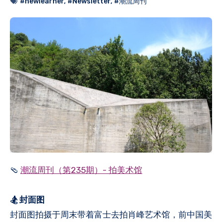
#newlearner
,
#Newsletter
,
#潮流周刊
🩴
潮流周刊（第235期）- 拍美术馆
🏂 封面图
封面图拍摄于周末带着富士去拍肖峰艺术馆，前中国美