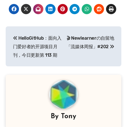
文
HelloGitHub：面向入
🎬 Newlearnerの自留地
章
门爱好者的开源项目月
「流媒体周报」#202
导
刊，今日更新第 113 期
航
By
Tony