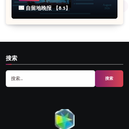
🌃 自留地晚报 【8.5】
搜索
搜
索：