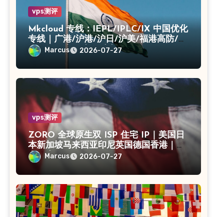
vps测评
Mkcloud 专线：IEPL/IPLC/IX 中国优化
专线｜广港/沪港/沪日/沪美/福港高防/上
海CN2｜入口出口独享IP
Marcus
2026-07-27
vps测评
ZORO 全球原生双 ISP 住宅 IP｜美国日
本新加坡马来西亚印尼英国德国香港｜独
享静态 IPv4
Marcus
2026-07-27