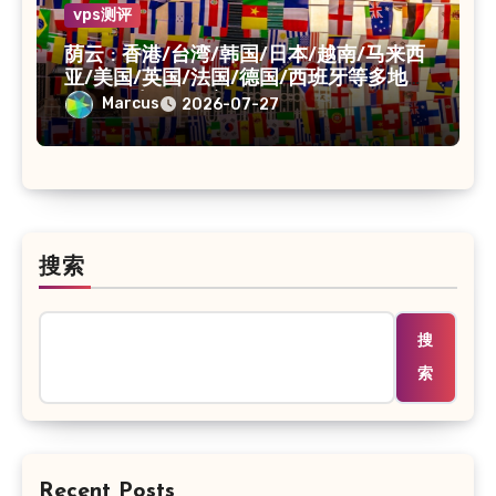
vps测评
荫云 : 香港/台湾/韩国/日本/越南/马来西
亚/美国/英国/法国/德国/西班牙等多地
VPS/原生IP /住宅IP/双ISP
Marcus
2026-07-27
搜索
搜
索
Recent Posts