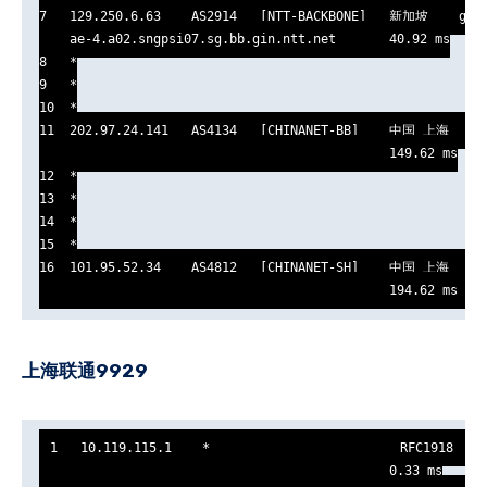
7   129.250.6.63    AS2914   [NTT-BACKBONE]   新加坡    gin.
    ae-4.a02.sngpsi07.sg.bb.gin.ntt.net       40.92 ms

8   *

9   *

10  *

11  202.97.24.141   AS4134   [CHINANET-BB]    中国 上海   ww
                                              149.62 ms

12  *

13  *

14  *

15  *

16  101.95.52.34    AS4812   [CHINANET-SH]    中国 上海   ch
                                              194.62 ms
上海联通9929
1   10.119.115.1    *                         RFC1918     
                                              0.33 ms
