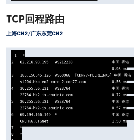
TCP回程路由
上海CN2
/
广东东莞CN2
1   *

2   62.216.93.195   AS212238                  中国 香港   cdn
                                              0.93 ms

3   185.156.45.126  AS60068  [CDN77-PEERLINKS] 中国 香港   cd
    vl204.hkg-eq2-core-2.cdn77.com            0.56 ms

4   36.255.56.131   AS23764                   中国 香港  Equi
    23764-hk2-ix.equinix.com                  0.72 ms

5   36.255.56.131   AS23764                   中国 香港  Equi
    23764-hk2-ix.equinix.com                  0.57 ms

6   69.194.166.149  *                         中国 香港   电
    CN.HKG.CTGNet                             1.50 ms

7   *

8   *
