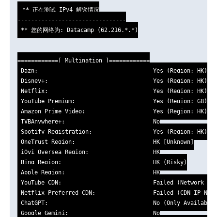
** 正在测试 IPv4 解锁情况

--------------------------------

 ** 您的网络为: Datacamp (62.216.*.*)

============[ Multination ]============

 Dazn:                                  Yes (Region: HK)

 Disney+:                               Yes (Region: HK)

 Netflix:                               Yes (Region: HK)

 YouTube Premium:                       Yes (Region: GB)

 Amazon Prime Video:                    Yes (Region: HK)

 TVBAnywhere+:                          No

 Spotify Registration:                  Yes (Region: HK)

 OneTrust Region:                       HK [Unknown]

 iQyi Oversea Region:                   HK

 Bing Region:                           HK (Risky)

 Apple Region:                          HK

 YouTube CDN:                           Failed (Network Con
 Netflix Preferred CDN:                 Failed (CDN IP Not 
 ChatGPT:                               No (Only Available 
 Google Gemini:                         No
