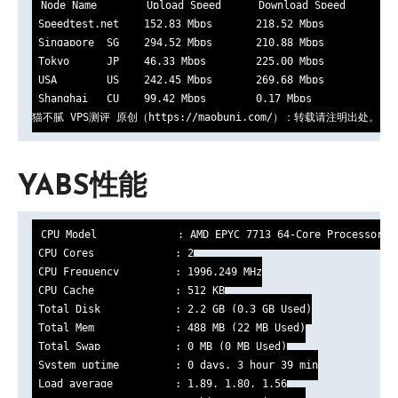
Node Name        Upload Speed      Download Speed      Lat
 Speedtest.net    152.83 Mbps       218.52 Mbps         0.3
 Singapore  SG    294.52 Mbps       210.88 Mbps         39.
 Tokyo      JP    46.33 Mbps        225.00 Mbps         80.
 USA        US    242.45 Mbps       269.68 Mbps         168
 Shanghai   CU    99.42 Mbps        0.17 Mbps           271
猫不腻 VPS测评 原创（https://maobuni.com/）：转载请注明出处。
YABS性能
CPU Model             : AMD EPYC 7713 64-Core Processor

 CPU Cores             : 2

 CPU Frequency         : 1996.249 MHz

 CPU Cache             : 512 KB

 Total Disk            : 2.2 GB (0.3 GB Used)

 Total Mem             : 488 MB (22 MB Used)

 Total Swap            : 0 MB (0 MB Used)

 System uptime         : 0 days, 3 hour 39 min

 Load average          : 1.89, 1.80, 1.56
