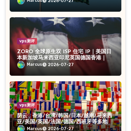
海CN2｜入口出口独享IP
Marcus
2026-07-27
vps测评
ZORO 全球原生双 ISP 住宅 IP｜美国日
本新加坡马来西亚印尼英国德国香港｜独
享静态 IPv4
Marcus
2026-07-27
vps测评
荫云 : 香港/台湾/韩国/日本/越南/马来西
亚/美国/英国/法国/德国/西班牙等多地
VPS/原生IP /住宅IP/双ISP
Marcus
2026-07-27