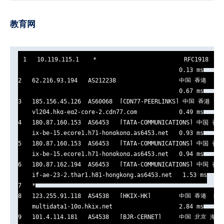
教育网
1   10.119.115.1    *                         RFC1918     
                                              0.13 ms

2   62.216.93.194   AS212238                  中国 香港   cdn
                                              0.67 ms

3   185.156.45.126  AS60068  [CDN77-PEERLINKS] 中国 香港   cd
    vl204.hkg-eq2-core-2.cdn77.com            0.49 ms

4   180.87.160.153  AS6453   [TATA-COMMUNICATIONS] 中国 香港 
    ix-be-15.ecore1.h71-hongkong.as6453.net   0.93 ms

5   180.87.160.153  AS6453   [TATA-COMMUNICATIONS] 中国 香港 
    ix-be-15.ecore1.h71-hongkong.as6453.net   0.94 ms

6   180.87.162.194  AS6453   [TATA-COMMUNICATIONS] 中国 香港 
    if-ae-23-2.thar1.h81-hongkong.as6453.net   1.53 ms

7   *

8   123.255.91.118  AS4538   [HKIX-HK]        中国 香港  HKIX
    multidata1-10g.hkix.net                   2.84 ms

9   101.4.114.181   AS4538   [BJR-CERNET]     中国 北京