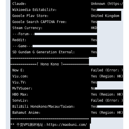
 Claude:                                Unknown (https://cl
 Wikipedia Editability:                 Yes

 Google Play Store:                     United Kingdom 

 Google Search CAPTCHA Free:            Yes

 Steam Currency:                        HKD

 ---Forum---

 Reddit:                                Yes

 ---Game---

 SD Gundam G Generation Eternal:        Yes

=======================================

=============[ Hong Kong ]=============

 Now E:                                 Failed (Error: )

 Viu.com:                               Yes (Region: HK)

 Viu.TV:                                Yes

 MyTVSuper:                             No

 HBO Max:                               Yes (Region: HK)

 SonyLiv:                               Failed (Error: )

 BiliBili Hongkong/Macau/Taiwan:        Yes

 Bahamut Anime:                         Yes (Region: HK)

======================================= 

** 干货VPS测评地址：https://maobuni.com/