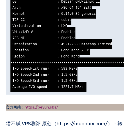
 OS                    : Debian GNU/Linux 11

 Arch                  : x86_64 (64 Bit)

 Kernel                : 6.14.0-32-generic

 TCP CC                : cubic

 Virtualization        : LXC

 VM-x/AMD-V            : Enabled

 AES-NI                : Enabled

 Organization          : AS212238 Datacamp Limited

 Location              : Hong Kong / HK

 Region                : Hong Kong

-----------------------------------------------------------
 I/O Speed(1st run)    : 593 MB/s

 I/O Speed(2nd run)    : 1.5 GB/s

 I/O Speed(3rd run)    : 1.5 GB/s

 Average I/O speed     : 1221.7 MB/s
官方网站：
https://beyun.sbs/
猫不腻 VPS测评 原创（https://maobuni.com/）：转