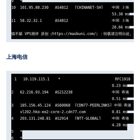
9   *

10  101.95.88.230   AS4812   [CHINANET-SH]    中国 上海   ch
                                              53.38 ms

11  58.32.32.1      AS4812                    中国 上海  长
                                              28.66 ms

猫不腻 VPS测评 原创（https://maobuni.com/）：转载请注明出处。
上海电信
1   10.119.115.1    *                         RFC1918     
                                              0.23 ms

2   62.216.93.194   AS212238                  中国 香港   cdn
                                              0.51 ms

3   185.156.45.124  AS60068  [CDN77-PEERLINKS] 中国 香港   cd
    vl202.hkg-eq2-core-2.cdn77.com            0.81 ms

4   203.131.248.81  AS2914   [NTT-GLOBAL]     中国 香港   gin
                                              4.28 ms

5   *

6   *
