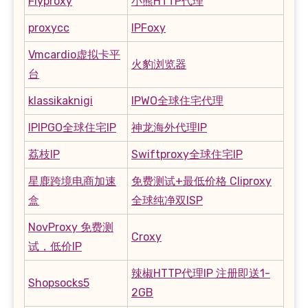
Flyproxy
小熊HTTP代理
proxycc
IPFoxy
Vmcardio虚拟卡平
火豹浏览器
台
klassikaknigi
IPWO全球住宅代理
IPIPGO全球住宅IP
神龙海外代理IP
荔枝IP
Swiftproxy全球住宅IP
星鹿跨境电商加速
免费测试+最低价格 Cliproxy
盒
全球纯净双ISP
NovProxy 免费测
Croxy
试，低价IP
辣椒HTTP代理IP 注册即送1-
Shopsocks5
2GB