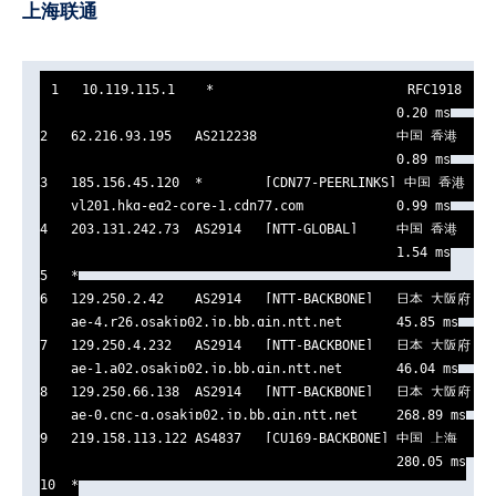
上海联通
1   10.119.115.1    *                         RFC1918     
                                              0.20 ms

2   62.216.93.195   AS212238                  中国 香港   cdn
                                              0.89 ms

3   185.156.45.120  *        [CDN77-PEERLINKS] 中国 香港     
    vl201.hkg-eq2-core-1.cdn77.com            0.99 ms

4   203.131.242.73  AS2914   [NTT-GLOBAL]     中国 香港   gin
                                              1.54 ms

5   *

6   129.250.2.42    AS2914   [NTT-BACKBONE]   日本 大阪府 大阪
    ae-4.r26.osakjp02.jp.bb.gin.ntt.net       45.85 ms

7   129.250.4.232   AS2914   [NTT-BACKBONE]   日本 大阪府 大阪
    ae-1.a02.osakjp02.jp.bb.gin.ntt.net       46.04 ms

8   129.250.66.138  AS2914   [NTT-BACKBONE]   日本 大阪府 大阪
    ae-0.cnc-g.osakjp02.jp.bb.gin.ntt.net     268.89 ms

9   219.158.113.122 AS4837   [CU169-BACKBONE] 中国 上海   ch
                                              280.05 ms

10  *
