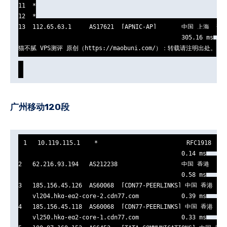
11  *

12  *

13  112.65.63.1     AS17621  [APNIC-AP]       中国 上海  普
                                              305.16 ms

猫不腻 VPS测评 原创（https://maobuni.com/）：转载请注明出处。

广州移动120段
1   10.119.115.1    *                         RFC1918     
                                              0.14 ms

2   62.216.93.194   AS212238                  中国 香港   cdn
                                              0.58 ms

3   185.156.45.126  AS60068  [CDN77-PEERLINKS] 中国 香港   cd
    vl204.hkg-eq2-core-2.cdn77.com            0.39 ms

4   185.156.45.118  AS60068  [CDN77-PEERLINKS] 中国 香港   cd
    vl250.hkg-eq2-core-1.cdn77.com            0.33 ms
