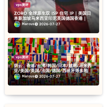
vps测评
ZORO 全球原生双 ISP 住宅 IP｜美国日
本新加坡马来西亚印尼英国德国香港｜独
享静态 IPv4
Marcus
2026-07-27
vps测评
荫云 : 香港/台湾/韩国/日本/越南/马来西
亚/美国/英国/法国/德国/西班牙等多地
VPS/原生IP /住宅IP/双ISP
Marcus
2026-07-27