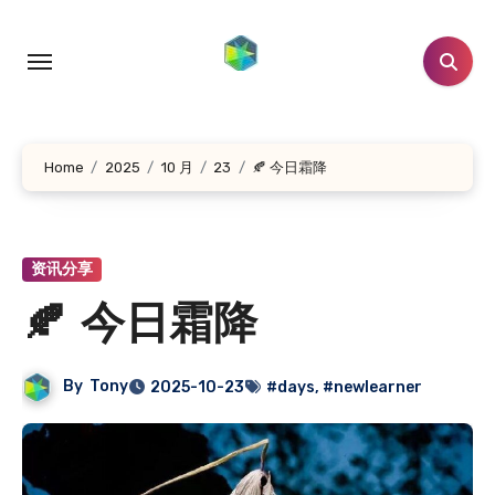
跳
转
到
内
容
Home
2025
10 月
23
🍂 今日霜降
资讯分享
🍂 今日霜降
By
Tony
2025-10-23
#days
,
#newlearner