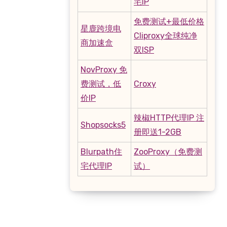
宅IP
免费测试+最低价格
星鹿跨境电
Cliproxy全球纯净
商加速盒
双ISP
NovProxy 免
费测试，低
Croxy
价IP
辣椒HTTP代理IP 注
Shopsocks5
册即送1-2GB
Blurpath住
ZooProxy（免费测
宅代理IP
试）