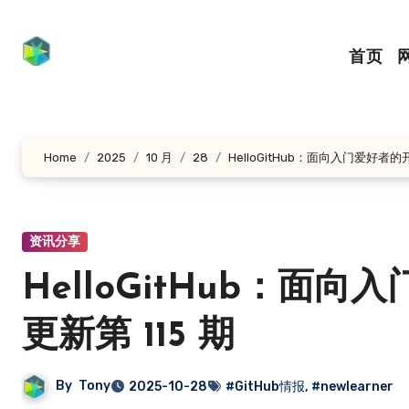
跳
转
首页
到
内
容
Home
2025
10 月
28
HelloGitHub：面向入门爱好者
资讯分享
HelloGitHub：
更新第 115 期
By
Tony
2025-10-28
#GitHub情报
,
#newlearner