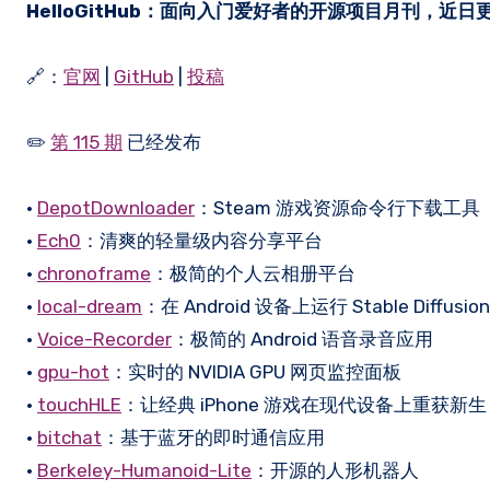
HelloGitHub：面向入门爱好者的开源项目月刊，近日更新
🔗：
官网
|
GitHub
|
投稿
✏️
第 115 期
已经发布
•
DepotDownloader
：Steam 游戏资源命令行下载工具
•
Ech0
：清爽的轻量级内容分享平台
•
chronoframe
：极简的个人云相册平台
•
local-dream
：在 Android 设备上运行 Stable Diffusion
•
Voice-Recorder
：极简的 Android 语音录音应用
•
gpu-hot
：实时的 NVIDIA GPU 网页监控面板
•
touchHLE
：让经典 iPhone 游戏在现代设备上重获新生
•
bitchat
：基于蓝牙的即时通信应用
•
Berkeley-Humanoid-Lite
：开源的人形机器人