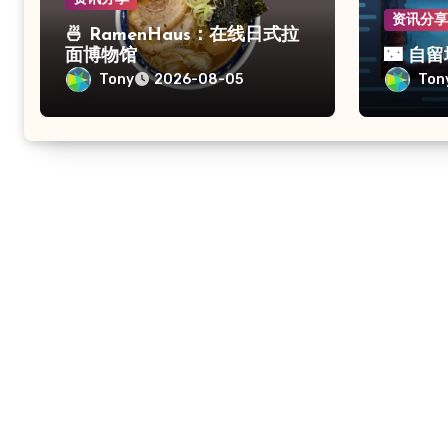
资讯分
🍜 RamenHaus：在线日式拉
面博物馆
🌃 自
Tony
Ton
2026-08-05