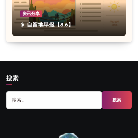
资讯分享
☀️ 自留地早报【8.6】
搜索
搜
索：