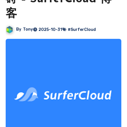
客
By
Tony
2025-10-31
#SurferCloud