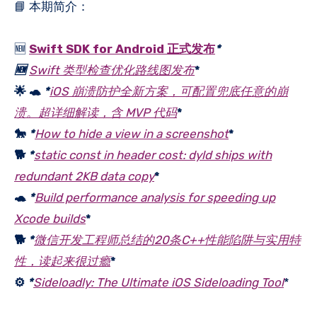
📘 本期简介：
🆕
Swift SDK for Android 正式发布
*
🆕
Swift 类型检查优化路线图发布
*
🌟 🐢
*
iOS 崩溃防护全新方案，可配置兜底任意的崩
溃。超详细解读，含 MVP 代码
*
🐎
*
How to hide a view in a screenshot
*
🐕
*
static const in header cost: dyld ships with
redundant 2KB data copy
*
🐢
*
Build performance analysis for speeding up
Xcode builds
*
🐕
*
微信开发工程师总结的20条C++性能陷阱与实用特
性，读起来很过瘾
*
⚙️
*
Sideloadly: The Ultimate iOS Sideloading Tool
*