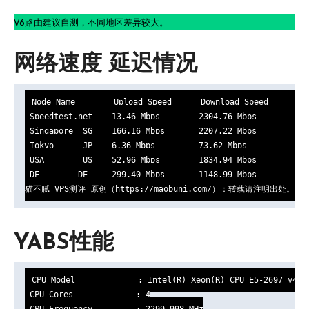
V6路由建议自测，不同地区差异较大。
网络速度 延迟情况
Node Name        Upload Speed      Download Speed      Lat
 Speedtest.net    13.46 Mbps        2304.76 Mbps        92.
 Singapore  SG    166.16 Mbps       2207.22 Mbps        256
 Tokyo      JP    6.36 Mbps         73.62 Mbps          265
 USA        US    52.96 Mbps        1834.94 Mbps        133
 DE        DE     299.40 Mbps       1148.99 Mbps        107
猫不腻 VPS测评 原创（https://maobuni.com/）：转载请注明出处。
YABS性能
CPU Model             : Intel(R) Xeon(R) CPU E5-2697 v4 @ 
 CPU Cores             : 4

 CPU Frequency         : 2299.998 MHz
