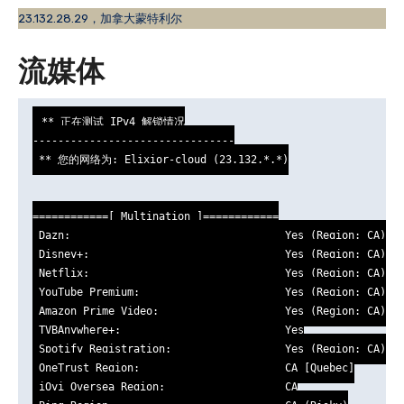
23.132.28.29，加拿大蒙特利尔
流媒体
** 正在测试 IPv4 解锁情况

--------------------------------

 ** 您的网络为: Elixior-cloud (23.132.*.*)

============[ Multination ]============

 Dazn:                                  Yes (Region: CA)

 Disney+:                               Yes (Region: CA)

 Netflix:                               Yes (Region: CA)

 YouTube Premium:                       Yes (Region: CA)

 Amazon Prime Video:                    Yes (Region: CA)

 TVBAnywhere+:                          Yes

 Spotify Registration:                  Yes (Region: CA)

 OneTrust Region:                       CA [Quebec]

 iQyi Oversea Region:                   CA
