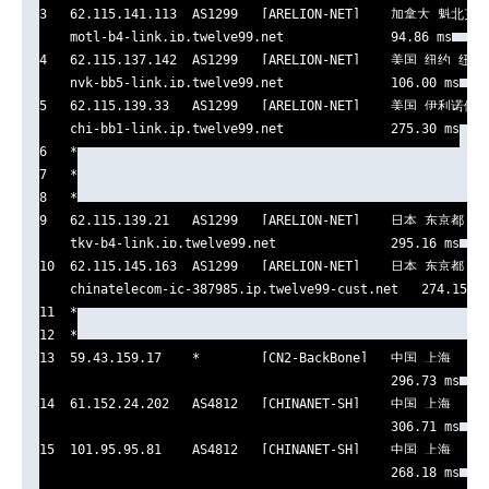
3   62.115.141.113  AS1299   [ARELION-NET]    加拿大 魁北克 
    motl-b4-link.ip.twelve99.net              94.86 ms

4   62.115.137.142  AS1299   [ARELION-NET]    美国 纽约 纽约  
    nyk-bb5-link.ip.twelve99.net              106.00 ms

5   62.115.139.33   AS1299   [ARELION-NET]    美国 伊利诺伊 
    chi-bb1-link.ip.twelve99.net              275.30 ms

6   *

7   *

8   *

9   62.115.139.21   AS1299   [ARELION-NET]    日本 东京都 东京
    tky-b4-link.ip.twelve99.net               295.16 ms

10  62.115.145.163  AS1299   [ARELION-NET]    日本 东京都 东京
    chinatelecom-ic-387985.ip.twelve99-cust.net   274.15 ms
11  *

12  *

13  59.43.159.17    *        [CN2-BackBone]   中国 上海   ch
                                              296.73 ms

14  61.152.24.202   AS4812   [CHINANET-SH]    中国 上海   ch
                                              306.71 ms

15  101.95.95.81    AS4812   [CHINANET-SH]    中国 上海   ch
                                              268.18 ms
