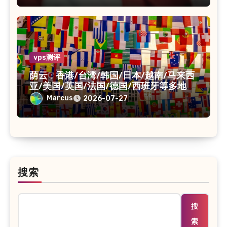
vps测评
荫云 : 香港/台湾/韩国/日本/越南/马来西
亚/美国/英国/法国/德国/西班牙等多地
VPS/原生IP /住宅IP/双ISP
Marcus
2026-07-27
搜索
搜
索