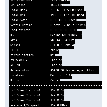
 CPU Cache             : 16384 KB

 Total Disk            : 2.0 GB (1.5 GB Used)

 Total Mem             : 1966 MB (273 MB Used)

 Total Swap            : 0 MB (0 MB Used)

 System uptime         : 0 days, 2 hour 27 min

 Load average          : 0.00, 0.00, 0.00

 OS                    : Debian GNU/Linux 12

 Arch                  : x86_64 (64 Bit)

 Kernel                : 6.1.0-21-amd64

 TCP CC                : cubic

 Virtualization        : KVM

 VM-x/AMD-V            : Enabled

 AES-NI                : Enabled

 Organization          : AS400596 Technologies Elixior

 Location              : Montréal / CA

 Region                : Quebec

-----------------------------------------------------------
 I/O Speed(1st run)    : 157 MB/s

 I/O Speed(2nd run)    : 149 MB/s

 I/O Speed(3rd run)    : 171 MB/s

 Average I/O speed     : 159.0 MB/s