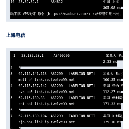
16  58.32.32.1      AS4812                    中国 上海  长
                                              305.98 ms

猫不腻 VPS测评 原创（https://maobuni.com/）：转载请注明出处。
上海电信
1   23.132.28.1     AS400596                  加拿大 魁北
                                              2.33 ms

2   *

3   62.115.141.113  AS1299   [ARELION-NET]    加拿大 魁北克 
    motl-b4-link.ip.twelve99.net              100.35 ms

4   62.115.137.142  AS1299   [ARELION-NET]    美国 纽约 纽约  
    nyk-bb5-link.ip.twelve99.net              112.27 ms

5   62.115.139.33   AS1299   [ARELION-NET]    美国 伊利诺伊 
    chi-bb1-link.ip.twelve99.net              171.33 ms

6   *

7   62.115.139.104  AS1299   [ARELION-NET]    美国 加利福尼亚
    sjo-bb1-link.ip.twelve99.net              175.10 ms

8   *
