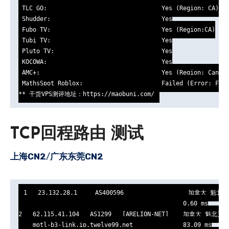
 TLC GO:                                Yes (Region: CA)

 Shudder:                               Yes

 Fubo TV:                               Yes (Region:CA)

 Tubi TV:                               Yes

 Pluto TV:                              Yes

 KOCOWA:                                Yes

 AMC+:                                  Yes (Region: Canada
 MathsSpot Roblox:                      Failed (Error: Fail
** 干货VPS测评地址：https://maobuni.com/
TCP回程路由 测试
上海CN2
/
广东东莞CN2
1   23.132.28.1     AS400596                  加拿大 魁北
                                              0.60 ms

2   62.115.41.104   AS1299   [ARELION-NET]    加拿大 魁北克 
    motl-b3-link.ip.twelve99.net              83.09 ms
