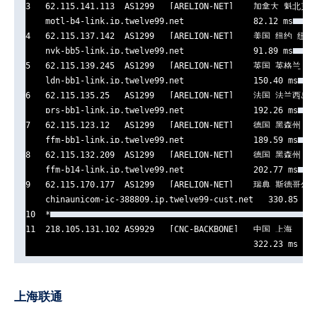
3   62.115.141.113  AS1299   [ARELION-NET]    加拿大 魁北克 
    motl-b4-link.ip.twelve99.net              82.12 ms

4   62.115.137.142  AS1299   [ARELION-NET]    美国 纽约 纽约  
    nyk-bb5-link.ip.twelve99.net              91.89 ms

5   62.115.139.245  AS1299   [ARELION-NET]    英国 英格兰 伦敦
    ldn-bb1-link.ip.twelve99.net              150.40 ms

6   62.115.135.25   AS1299   [ARELION-NET]    法国 法兰西岛大
    prs-bb1-link.ip.twelve99.net              192.26 ms

7   62.115.123.12   AS1299   [ARELION-NET]    德国 黑森州 
    ffm-bb1-link.ip.twelve99.net              189.59 ms

8   62.115.132.209  AS1299   [ARELION-NET]    德国 黑森州 
    ffm-b14-link.ip.twelve99.net              202.77 ms

9   62.115.170.177  AS1299   [ARELION-NET]    瑞典 斯德哥尔
    chinaunicom-ic-388809.ip.twelve99-cust.net   330.85 ms

10  *

11  218.105.131.102 AS9929   [CNC-BACKBONE]   中国 上海   ch
                                              322.23 ms
上海联通