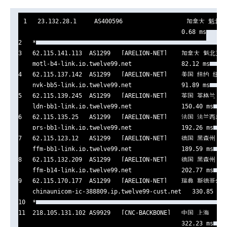
1   23.132.28.1     AS400596                  加拿大 魁北
                                              0.68 ms

2   *

3   62.115.141.113  AS1299   [ARELION-NET]    加拿大 魁北克 
    motl-b4-link.ip.twelve99.net              82.12 ms

4   62.115.137.142  AS1299   [ARELION-NET]    美国 纽约 纽约  
    nyk-bb5-link.ip.twelve99.net              91.89 ms

5   62.115.139.245  AS1299   [ARELION-NET]    英国 英格兰 伦敦
    ldn-bb1-link.ip.twelve99.net              150.40 ms

6   62.115.135.25   AS1299   [ARELION-NET]    法国 法兰西岛大
    prs-bb1-link.ip.twelve99.net              192.26 ms

7   62.115.123.12   AS1299   [ARELION-NET]    德国 黑森州 
    ffm-bb1-link.ip.twelve99.net              189.59 ms

8   62.115.132.209  AS1299   [ARELION-NET]    德国 黑森州 
    ffm-b14-link.ip.twelve99.net              202.77 ms

9   62.115.170.177  AS1299   [ARELION-NET]    瑞典 斯德哥尔
    chinaunicom-ic-388809.ip.twelve99-cust.net   330.85 ms

10  *

11  218.105.131.102 AS9929   [CNC-BACKBONE]   中国 上海   ch
                                              322.23 ms
