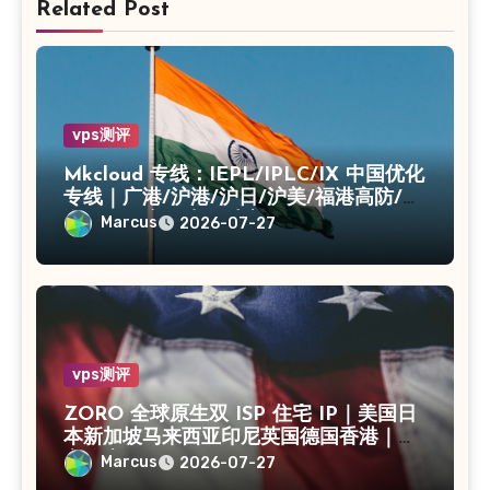
Related Post
vps测评
Mkcloud 专线：IEPL/IPLC/IX 中国优化
专线｜广港/沪港/沪日/沪美/福港高防/上
海CN2｜入口出口独享IP
Marcus
2026-07-27
vps测评
ZORO 全球原生双 ISP 住宅 IP｜美国日
本新加坡马来西亚印尼英国德国香港｜独
享静态 IPv4
Marcus
2026-07-27