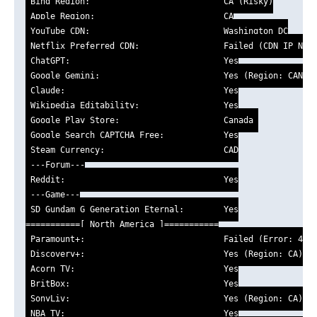
 Bing Region:                           CA (Risky)

 Apple Region:                          CA

 YouTube CDN:                           Washington DC

 Netflix Preferred CDN:                 Failed (CDN IP Not 
 ChatGPT:                               Yes

 Google Gemini:                         Yes (Region: CAN)

 Claude:                                Yes

 Wikipedia Editability:                 Yes

 Google Play Store:                     Canada 

 Google Search CAPTCHA Free:            Yes

 Steam Currency:                        CAD

 ---Forum---

 Reddit:                                Yes

 ---Game---

 SD Gundam G Generation Eternal:        Yes

===========[ North America ]===========

 Paramount+:                            Failed (Error: 406)
 Discovery+:                            Yes (Region: CA)

 Acorn TV:                              Yes

 BritBox:                               Yes

 SonyLiv:                               Yes (Region: CA)

 NBA TV:                                Yes
