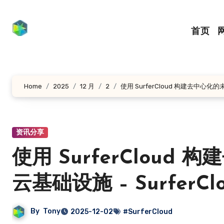
跳
转
首页
到
内
容
Home
2025
12 月
2
使用 SurferCloud 构建去中心化的未
资讯分享
使用 SurferCloud
云基础设施 – SurferCl
By
Tony
2025-12-02
#SurferCloud