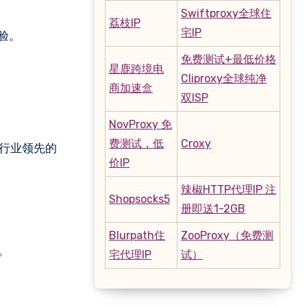
Swiftproxy全球住
荔枝IP
宅IP
验。
免费测试+最低价格
星鹿跨境电
Cliproxy全球纯净
商加速盒
双ISP
NovProxy 免
费测试，低
Croxy
和行业领先的
价IP
辣椒HTTP代理IP 注
Shopsocks5
册即送1-2GB
Blurpath住
ZooProxy（免费测
。
宅代理IP
试）