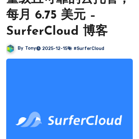
每月 6.75 美元 –
SurferCloud 博客
By
Tony
2025-12-15
#SurferCloud