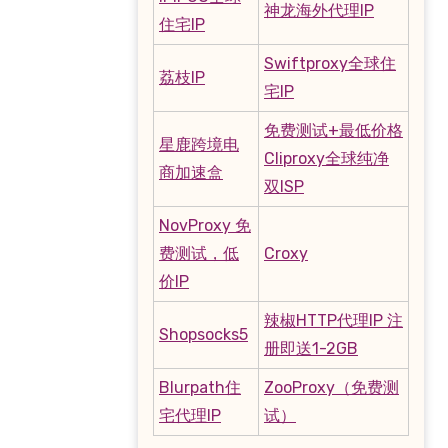
神龙海外代理IP
住宅IP
Swiftproxy全球住
荔枝IP
宅IP
免费测试+最低价格
星鹿跨境电
Cliproxy全球纯净
商加速盒
双ISP
NovProxy 免
费测试，低
Croxy
价IP
辣椒HTTP代理IP 注
Shopsocks5
册即送1-2GB
Blurpath住
ZooProxy（免费测
宅代理IP
试）