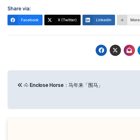
Share via:
Facebook
X (Twitter)
LinkedIn
More
文
🐴 Enclose Horse：马年来「围马」
章
导
航