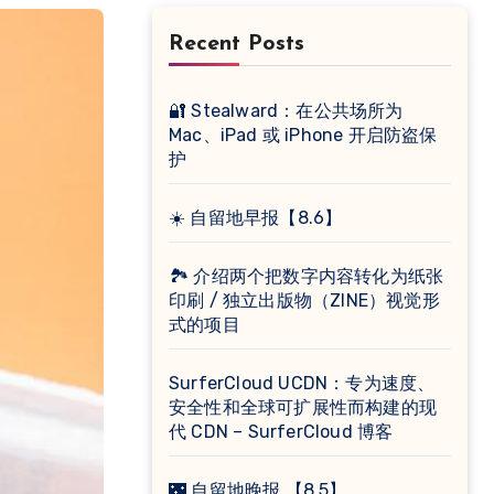
Recent Posts
🔐 Stealward：在公共场所为
Mac、iPad 或 iPhone 开启防盗保
护
☀️ 自留地早报【8.6】
🏞 介绍两个把数字内容转化为纸张
印刷 / 独立出版物（ZINE）视觉形
式的项目
SurferCloud UCDN：专为速度、
安全性和全球可扩展性而构建的现
代 CDN – SurferCloud 博客
🌃 自留地晚报 【8.5】