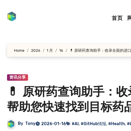
跳
转
首页
到
内
容
Home
2026
1 月
16
💊 原研药查询助手：收录全面的
资讯分享
💊 原研药查询助手：
帮助您快速找到目标药
By
Tony
2026-01-16
#AI
,
#GitHub情报
,
#Health
,
#