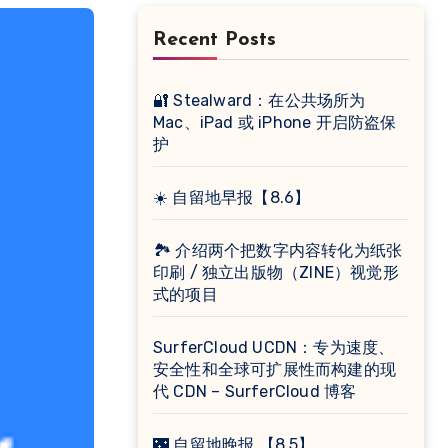
Recent Posts
🔐 Stealward：在公共场所为
Mac、iPad 或 iPhone 开启防盗保
护
☀️ 自留地早报【8.6】
🏞 介绍两个把数字内容转化为纸张
印刷 / 独立出版物（ZINE）视觉形
式的项目
SurferCloud UCDN：专为速度、
安全性和全球可扩展性而构建的现
代 CDN – SurferCloud 博客
🌃 自留地晚报 【8.5】