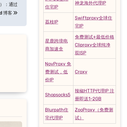
神龙海外代理IP
 年）：通过
住宅IP
ud 博客
Swiftproxy全球住
荔枝IP
宅IP
免费测试+最低价格
星鹿跨境电
Cliproxy全球纯净
商加速盒
双ISP
NovProxy 免
费测试，低
Croxy
价IP
辣椒HTTP代理IP 注
Shopsocks5
册即送1-2GB
Blurpath住
ZooProxy（免费测
宅代理IP
试）