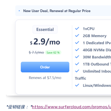
*促销链接： *
https://www.surfercloud.com/promos/u