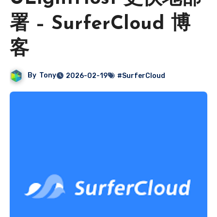
署 – SurferCloud 博
客
By
Tony
2026-02-19
#SurferCloud