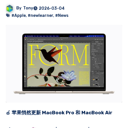
By
Tony
2026-03-04
#Apple
,
#newlearner
,
#News
🍎
苹果悄然更新 MacBook Pro 和 MacBook Air