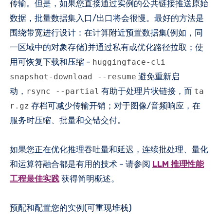
传输。但是，如果您直接通过实例的公共链接推送原始
数据，批量数据集入口/出口将会很慢。最好的方法是
围绕带宽进行设计：在计算附近预置数据集(例如，同
一区域中的对象存储)并通过私有或优化路径拉取；使
用可恢复下载和压缩 –
huggingface-cli
避免重新启
snapshot-download --resume
动，
有助于处理片状链接，而
rsync --partial
ta​​
存档可减少传输开销；对于图像/音频响应，在
r.gz
服务时压缩、批量和交错交付。
如果您正在优化推理吞吐量和延迟，连续批处理、量化
和运算符融合都是有用的技术 – 请参阅
LLM 推理性能
工程最佳实践
获得简明概述。
预配和配置您的实例(可重现堆栈)