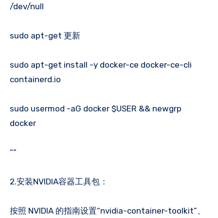
/dev/null
sudo apt-get 更新
sudo apt-get install -y docker-ce docker-ce-cli
containerd.io
sudo usermod -aG docker $USER && newgrp
docker
““
2.安装NVIDIA容器工具包：
按照 NVIDIA 的指南设置“nvidia-container-toolkit”、