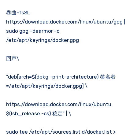
卷曲-fsSL
https://download.docker.com/linux/ubuntu/gpg |
sudo gpg –dearmor -o
/etc/apt/keyrings/docker.gpg
回声\
“deb[arch=$(dpkg –print-architecture) 签名者
=/etc/apt/keyrings/docker.gpg] \
https://download.docker.com/linux/ubuntu
$(lsb_release -cs) 稳定” | \
sudo tee /etc/apt/sources.list.d/docker.list >