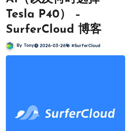
Tesla P40） –
SurferCloud 博客
By
Tony
2026-03-26
#SurferCloud