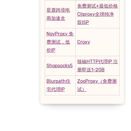
免费测试+最低价格
星鹿跨境电
Cliproxy全球纯净
商加速盒
双ISP
NovProxy 免
费测试，低
Croxy
价IP
辣椒HTTP代理IP 注
Shopsocks5
册即送1-2GB
Blurpath住
ZooProxy（免费测
宅代理IP
试）