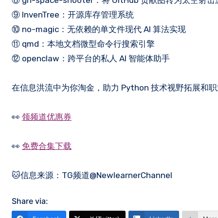
⑧ gh-space-shooter：将 GitHub 贡献图转为太空射
⑨ InvenTree：开源库存管理系统
⑩ no-magic：无依赖的单文件现代 AI 算法实现
⑪ qmd：本地文档微型命令行搜索引擎
⑫ openclaw：跨平台的私人 AI 智能体助手
在信息洪流中为你淘金，助力 Python 技术视野拓展
👀
领频道优惠券
👀
免费合集下载
🐱信息来源：TG频道@NewlearnerChannel
Share via: