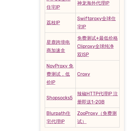
神龙海外代理IP
住宅IP
Swiftproxy全球住
荔枝IP
宅IP
免费测试+最低价格
星鹿跨境电
Cliproxy全球纯净
商加速盒
双ISP
NovProxy 免
费测试，低
Croxy
价IP
辣椒HTTP代理IP 注
Shopsocks5
册即送1-2GB
Blurpath住
ZooProxy（免费测
宅代理IP
试）