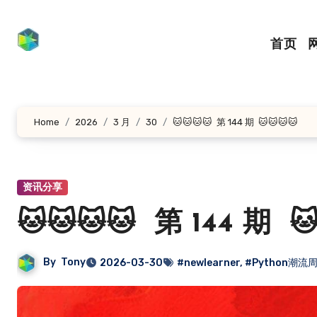
跳
转
首页
到
内
容
Home
2026
3 月
30
🐱🐱🐱🐱 第 144 期 🐱🐱🐱🐱
资讯分享
🐱🐱🐱🐱 第 144 期 🐱
By
Tony
2026-03-30
#newlearner
,
#Python潮流