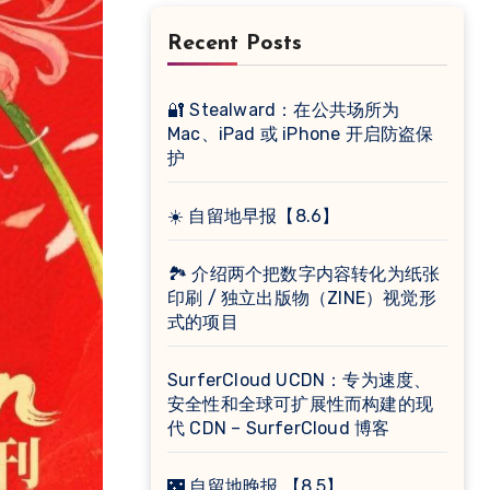
Recent Posts
🔐 Stealward：在公共场所为
Mac、iPad 或 iPhone 开启防盗保
护
☀️ 自留地早报【8.6】
🏞 介绍两个把数字内容转化为纸张
印刷 / 独立出版物（ZINE）视觉形
式的项目
SurferCloud UCDN：专为速度、
安全性和全球可扩展性而构建的现
代 CDN – SurferCloud 博客
🌃 自留地晚报 【8.5】