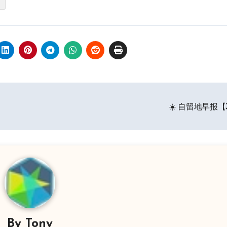
☀️ 自留地早报【
By
Tony