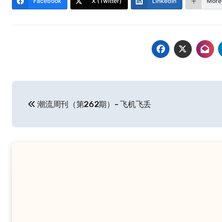
Facebook
X (Twitter)
LinkedIn
More
文
潮流周刊（第262期）- 飞机飞丢
章
导
航