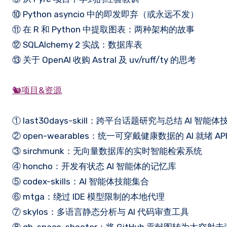
⑩ Python asyncio 中的即发即弃（或永远不发）
⑪ 在 R 和 Python 中提取图表：两种架构的故事
⑫ SQLAlchemy 2 实战：数据库表
⑬ 关于 OpenAI 收购 Astral 及 uv/ruff/ty 的思考
🐿️项目&资源
① last30days-skill：跨平台话题研究与总结 AI 智能体
② open-wearables：统一可穿戴健康数据的 AI 就绪 AP
③ sirchmunk：无向量数据库的实时智能检索系统
④ honcho：开发有状态 AI 智能体的记忆库
⑤ codex-skills：AI 智能体技能集合
⑥ mtga：绕过 IDE 模型限制的本地代理
⑦ skylos：多语言静态分析与 AI 代码审查工具