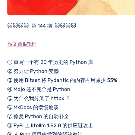
🐱🐱🐱🐱 第 144 期 🐱🐱🐱🐱
🦄文章&教程
① 重写一个有 20 年历史的 Python 库
② 努力让 Python 变懒
③ 使用 Bitset 将 Pydantic 的内存占用减少 55%
④ Mojo 还不完全是 Python
⑤ 为什么我分叉了 httpx ？
⑥ MkDocs 的缓慢崩溃
⑦ 修复 Python 的自动补全
⑧ PyPI 上 litellm 1.82.8 的供应链攻击
⑨ 从 Pyre 项目中学到的经验教训