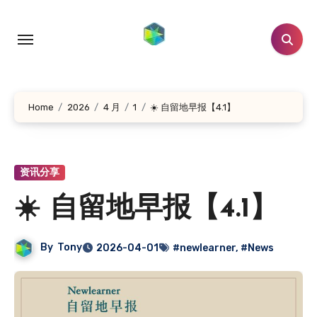
跳
转
到
内
容
Home
2026
4 月
1
☀️ 自留地早报【4.1】
资讯分享
☀️ 自留地早报【4.1】
By
Tony
2026-04-01
#newlearner
,
#News