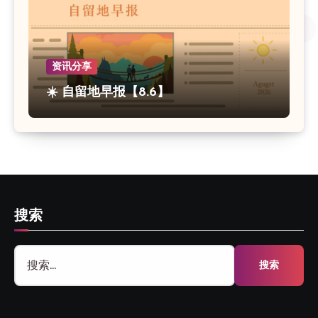
资讯分享
☀️ 自留地早报【8.6】
搜索
搜
索：