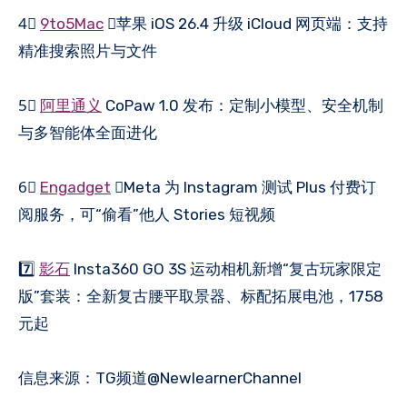
4⃣️
9to5Mac
：苹果 iOS 26.4 升级 iCloud 网页端：支持
精准搜索照片与文件
5⃣️
阿里通义
CoPaw 1.0 发布：定制小模型、安全机制
与多智能体全面进化
6⃣️
Engadget
：Meta 为 Instagram 测试 Plus 付费订
阅服务，可“偷看”他人 Stories 短视频
7️⃣
影石
Insta360 GO 3S 运动相机新增“复古玩家限定
版”套装：全新复古腰平取景器、标配拓展电池，1758
元起
信息来源：TG频道@NewlearnerChannel