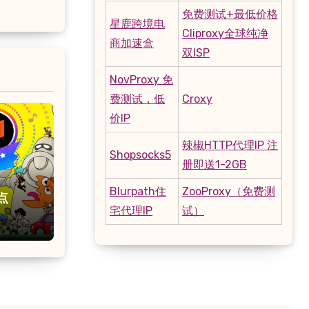
免费测试+最低价格
星鹿跨境电
Cliproxy全球纯净
商加速盒
双ISP
NovProxy 免
费测试，低
Croxy
价IP
辣椒HTTP代理IP 注
Shopsocks5
册即送1-2GB
Blurpath住
ZooProxy（免费测
点
宅代理IP
试）