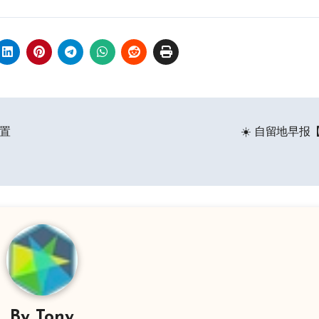
设置
☀️ 自留地早报【
By
Tony