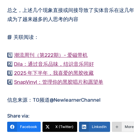
总之，上述几个现象直接或间接导致了实体音乐在这几
成为了越来越多的人思考的内容
📘 关联阅读：
1️⃣
潮流周刊（第222期）- 爱磁带机
2️⃣
Dila：通过音乐品味，结识音乐同好
3️⃣
2025 年下半年，我喜爱的黑胶收藏
4️⃣
SnapVinyl：管理你的黑胶唱片和愿望单
信息来源：TG频道@NewlearnerChannel
Share via:
Facebook
X (Twitter)
LinkedIn
More