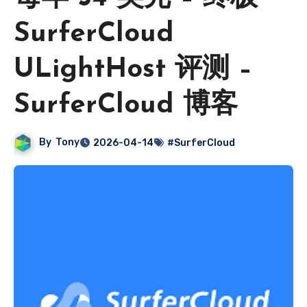
SurferCloud
ULightHost 评测 –
SurferCloud 博客
By
Tony
2026-04-14
#SurferCloud