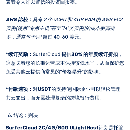
表着令人难以置信的投资回报率。
AWS 比较：
具有 2 个 vCPU 和 4GB RAM 的 AWS EC2
实例(使用“专用主机”甚至“M”类实例)的成本要高得
多，通常每个
月*超过 40-60 美元。
*续订奖励：
SurferCloud 提供
30% 的年度续订折扣
，
这意味着您的长期运营成本保持较低水平，从而保护您
免受其他云提供商常见的“价格攀升”的影响。
*付款选项：
对
USDT
的支持使国际企业可以轻松管理
其云支出，而无需处理复杂的跨境银行费用。
结论：判决
SurferCloud 2C/4G/80G ULightHost
计划是托管