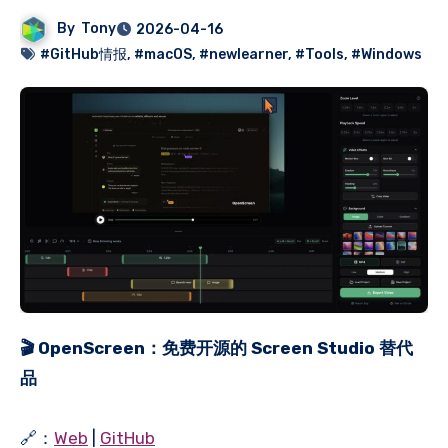
By
Tony
2026-04-16
#GitHub情报
,
#macOS
,
#newlearner
,
#Tools
,
#Windows
🎬 OpenScreen：免费开源的 Screen Studio 替代
品
🔗：
Web
|
GitHub