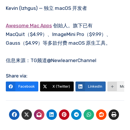
Kevin (lzhgus) — 独立 macOS 开发者
Awesome Mac Apps
创始人。旗下已有
MacQuit（$4.99）、ImageMini Pro（$9.99）、
Gauss（$4.99）等多款付费 macOS 原生工具。
信息来源：TG频道@NewlearnerChannel
Share via:
Facebook
X (Twitter)
LinkedIn
More