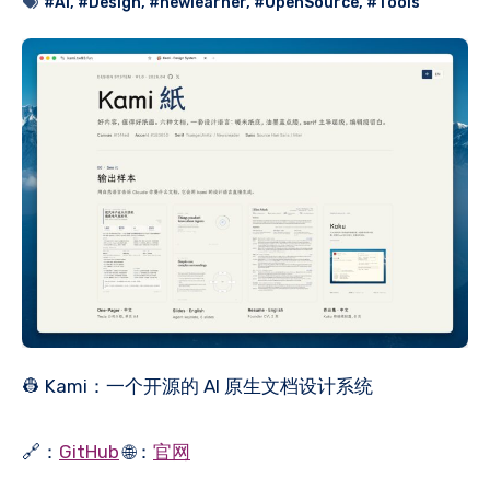
#AI
,
#Design
,
#newlearner
,
#OpenSource
,
#Tools
👷 Kami：一个开源的 AI 原生文档设计系统
🔗：
GitHub
🌐：
官网