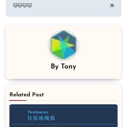
章
🐱🐱🐱🐱
导
航
By
Tony
Related Post