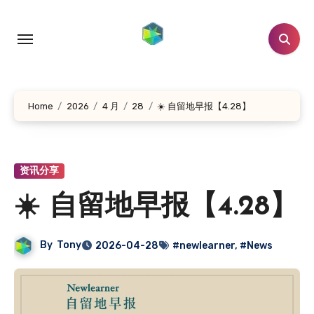
跳
转
到
内
容
Home
2026
4 月
28
☀️ 自留地早报【4.28】
资讯分享
☀️ 自留地早报【4.28】
By
Tony
2026-04-28
#newlearner
,
#News